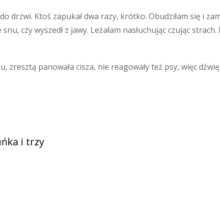
o drzwi. Ktoś zapukał dwa razy, krótko. Obudziłam się i zam
 ze snu, czy wyszedł z jawy. Leżałam nasłuchując czując stra
 zresztą panowała cisza, nie reagowały też psy, więc dźwię
ńka i trzy