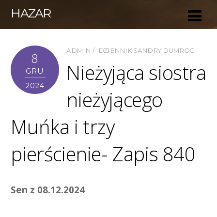
HAZAR
ADMIN
DZIENNIK SANDRY DUMROC
8
Nieżyjąca siostra
GRU
2024
nieżyjącego
Muńka i trzy
pierścienie- Zapis 840
Sen z 08.12.2024