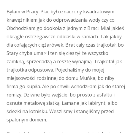
Byłam w Pracy. Plac był oznaczony kwadratowym
krawężnikiem jak do odprowadzania wody czy co.
Obchodziłam go dookoła z jednym z Braci. Miał jakieś
okrągłe ostrzegawcze odblaski w ramach. Tak jakby
dla cofających ciężarówek. Brat cały czas trajkotał, bo
Stary chyba umarł i ten się cieszył że wszystko
zamkną, sprzedadzą a resztę wynajmą. Trajkotał jak
trajkotka odpustowa. Pojechaliśmy do mojej
miejscowości rodzinnej do domu Muńka, bo niby
firma go kupiła. Ale po chwili wchodziłam jak do starej
remizy. Dziwne było wejście, bo prosto z asfaltu i
osnute metalową siatką. Łamane jak labirynt, albo
ścieżki na lotnisku. Weszliśmy i stanęliśmy przed
spalonym domem.