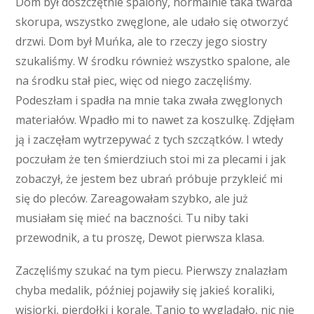
Dom był doszczętnie spalony, normalnie taka twarda
skorupa, wszystko zwęglone, ale udało się otworzyć
drzwi. Dom był Muńka, ale to rzeczy jego siostry
szukaliśmy. W środku również wszystko spalone, ale
na środku stał piec, więc od niego zaczęliśmy.
Podeszłam i spadła na mnie taka zwała zwęglonych
materiałów. Wpadło mi to nawet za koszulkę. Zdjęłam
ją i zaczęłam wytrzepywać z tych szczątków. I wtedy
poczułam że ten śmierdziuch stoi mi za plecami i jak
zobaczył, że jestem bez ubrań próbuje przykleić mi
się do pleców. Zareagowałam szybko, ale już
musiałam się mieć na baczności. Tu niby taki
przewodnik, a tu proszę, Dewot pierwsza klasa.
Zaczęliśmy szukać na tym piecu. Pierwszy znalazłam
chyba medalik, później pojawiły się jakieś koraliki,
wisiorki, pierdołki i korale. Tanio to wyglądało, nic nie