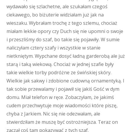
wydawało się szlachetne, ale szukałam czegoś
ciekawego, bo biżuterie widziałam już jak na
wieszaku. Wybrałam trochę z tego szlemu, chociaż
miałam lekkie opory czy Duch się nie upomni o swoje
i przeszliśmy do szaf, bo takie się pojawiły. W sumie
naliczyłam cztery szafy i wszystkie w stanie
nietkniętym. Wypchane dosyć ładną garderobą ale już
starą i taką wiekową. Chociaż w jednej szafie były
takie wielkie torby podróżne ze świńskiej skóry.
Wielkie jak sakwy i zdobione cudowną ornamentyką. I
tak sobie przewalamy i pojawił się jakiś Gość w dym
domu. Miał telefon w ręce. Zobaczyłam, że jakimś
cudem przechwytuje moje wiadomości które piszę,
chyba z Jarkiem. Nic się nie odezwałam, ale
stwierdziłam że muszę być ostrożniejsza. Teraz on
zaczął coś tam pokazywać z tych szaf.