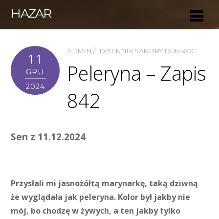
HAZAR
ADMIN
DZIENNIK SANDRY DUMROC
11
Peleryna – Zapis
GRU
2024
842
Sen z 11.12.2024
Przysłali mi jasnożółtą marynarkę, taką dziwną
że wyglądała jak peleryna. Kolor był jakby nie
mój, bo chodzę w żywych, a ten jakby tylko