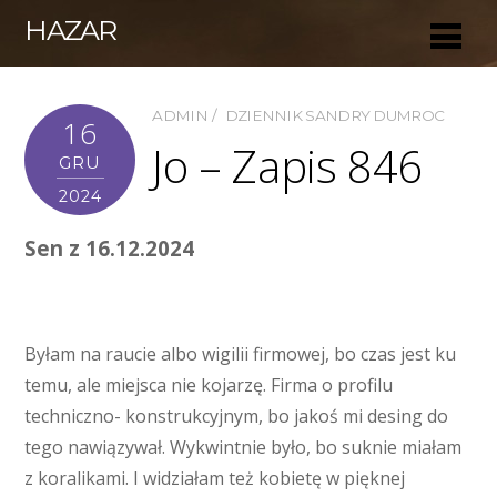
HAZAR
ADMIN
DZIENNIK SANDRY DUMROC
16
Jo – Zapis 846
GRU
2024
Sen z 16.12.2024
Byłam na raucie albo wigilii firmowej, bo czas jest ku
temu, ale miejsca nie kojarzę. Firma o profilu
techniczno- konstrukcyjnym, bo jakoś mi desing do
tego nawiązywał. Wykwintnie było, bo suknie miałam
z koralikami. I widziałam też kobietę w pięknej