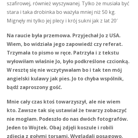
szafirowej, również wyszywanej. Tylko że musiała być
stara i taka drobinka bo ważyła mniej niż 50 kg.
Mignęły mi tylko jej plecy i krój sukni jak z lat 20′
Na raucie była przemowa. Przyjechał Jo z USA.
Wiem, bo widziała jego zapowiedź czy referat.
Trzymała to pismo w ręce. Patrzyła i z tekstu
wyłowiłam właśnie Jo, było podkreślone czcionką.
W resztę się nie wczytywałam bo i tak ten mój
angielski kulawy jak pies. Jo to chyba wspólnik,
bądź zaproszony gość.
Mnie cały czas ktoś towarzyszył, ale nie wiem
kto. Zawsze tak się ustawiał że twarzy zobaczyć
nie mogłam. Podeszło do nas dwóch fotografów.
Jeden to Wojtek. Obaj zdjęli koszule i robili
zdjęcia z gołymi torsami. Wyglądali posągowo,