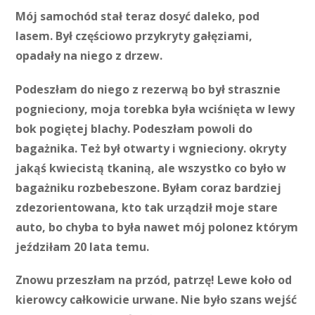
Mój samochód stał teraz dosyć daleko, pod
lasem. Był częściowo przykryty gałęziami,
opadały na niego z drzew.
Podeszłam do niego z rezerwą bo był strasznie
pognieciony, moja torebka była wciśnięta w lewy
bok pogiętej blachy. Podeszłam powoli do
bagażnika. Też był otwarty i wgnieciony. okryty
jakąś kwiecistą tkaniną, ale wszystko co było w
bagażniku rozbebeszone. Byłam coraz bardziej
zdezorientowana, kto tak urządził moje stare
auto, bo chyba to była nawet mój polonez którym
jeździłam 20 lata temu.
Znowu przeszłam na przód, patrzę! Lewe koło od
kierowcy całkowicie urwane. Nie było szans wejść