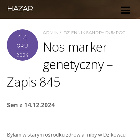
HAZAR
ADMIN
DZIENNIK SANDRY DUMROC
14
Nos marker
GRU
2024
genetyczny –
Zapis 845
Sen z 14.12.2024
Byłam w starym ośrodku zdrowia, niby w Dzikowcu.