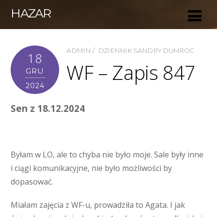
HAZAR
ADMIN
DZIENNIK SANDRY DUMROC
18
WF – Zapis 847
GRU
2024
Sen z 18.12.2024
Byłam w LO, ale to chyba nie było moje. Sale były inne
i ciągi komunikacyjne, nie było możliwości by
dopasować.
Miałam zajęcia z WF-u, prowadziła to Agata. I jak