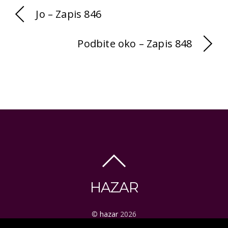
Jo – Zapis 846
Podbite oko – Zapis 848
HAZAR
©
hazar
2026
ezoteryka | tarot | mistyka