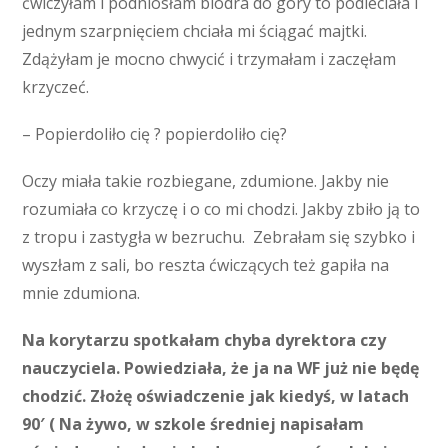
ćwiczyłam i podniosłam biodra do góry to podleciała i
jednym szarpnięciem chciała mi ściągać majtki.
Zdążyłam je mocno chwycić i trzymałam i zaczęłam
krzyczeć.
– Popierdoliło cię ? popierdoliło cię?
Oczy miała takie rozbiegane, zdumione. Jakby nie
rozumiała co krzyczę i o co mi chodzi. Jakby zbiło ją to
z tropu i zastygła w bezruchu. Zebrałam się szybko i
wyszłam z sali, bo reszta ćwiczących też gapiła na
mnie zdumiona.
Na korytarzu spotkałam chyba dyrektora czy
nauczyciela. Powiedziała, że ja na WF już nie będę
chodzić. Złożę oświadczenie jak kiedyś, w latach
90′ ( Na żywo, w szkole średniej napisałam