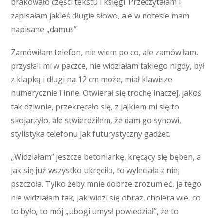
brakowało części tekstu i księgi. Przeczytałam i
zapisałam jakieś długie słowo, ale w notesie mam
napisane „damus”
Zamówiłam telefon, nie wiem po co, ale zamówiłam,
przysłali mi w paczce, nie widziałam takiego nigdy, był
z klapką i długi na 12 cm może, miał klawisze
numerycznie i inne. Otwierał się trochę inaczej, jakoś
tak dziwnie, przekręcało się, z jajkiem mi się to
skojarzyło, ale stwierdziłem, że dam go synowi,
stylistyka telefonu jak futurystyczny gadżet.
„Widziałam” jeszcze betoniarkę, kręcący się bęben, a
jak się już wszystko ukręciło, to wyleciała z niej
pszczoła. Tylko żeby mnie dobrze zrozumieć, ja tego
nie widziałam tak, jak widzi się obraz, cholera wie, co
to było, to mój „ubogi umysł powiedział”, że to