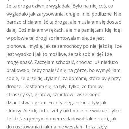
że ta droga dziwnie wyglądała. Było na niej coś, co
wyglądało jak zarysowania, długie linie, podłużne. Nie
bardzo chciałam iść tą drogą, ale musiałam się dostać
dalej. Coś miałam w rękach, ale nie pamiętam. Idę, idę i
w połowie tej drogi zorientowałam się, że jest
pionowa, i myślę, jak te samochody po niej jeżdżą, i że
jest wysoko i jak to możliwe, że tak sobie idę? i że
mogę spaść. Zaczęłam schodzić, chociaż już niedużo
brakowało, żeby znaleźć się na górze, bo wymyśliłam
sobie, że przejdę „tyłami”, za domami, które były przy
drodze. Dostałam się na tyły, tylko, że tam był
straszny syf, gratów, szmelców i wszelkiego
dziadostwa ogrom. Fronty eleganckie a tyły jak
slumsy. Ale idę cicho, żeby nikt mnie nie widział. Tylko
że ktoś za jednym domem składował takie rurki, jak
do rusztowania i jak na nie weszłam, to zaczęły