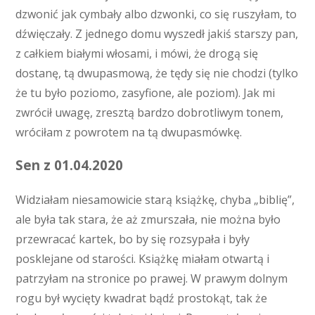
dzwonić jak cymbały albo dzwonki, co się ruszyłam, to
dźwięczały. Z jednego domu wyszedł jakiś starszy pan,
z całkiem białymi włosami, i mówi, że drogą się
dostanę, tą dwupasmową, że tędy się nie chodzi (tylko
że tu było poziomo, zasyfione, ale poziom). Jak mi
zwrócił uwagę, zresztą bardzo dobrotliwym tonem,
wróciłam z powrotem na tą dwupasmówkę.
Sen z 01.04.2020
Widziałam niesamowicie starą książkę, chyba „biblię”,
ale była tak stara, że aż zmurszała, nie można było
przewracać kartek, bo by się rozsypała i były
posklejane od starości. Książkę miałam otwartą i
patrzyłam na stronice po prawej. W prawym dolnym
rogu był wycięty kwadrat bądź prostokąt, tak że