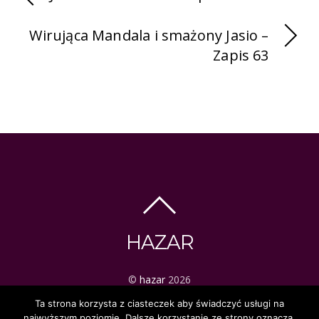
Wirująca Mandala i smażony Jasio –
Zapis 63
HAZAR
©
hazar
2026
ezoteryka | tarot | mistyka
Ta strona korzysta z ciasteczek aby świadczyć usługi na
najwyższym poziomie. Dalsze korzystanie ze strony oznacza,