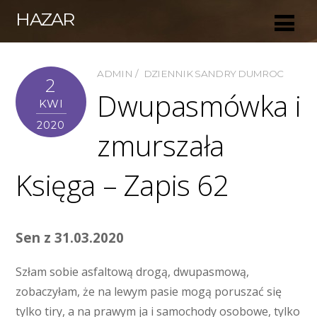
HAZAR
ADMIN
DZIENNIK SANDRY DUMROC
2
Dwupasmówka i
KWI
2020
zmurszała
Księga – Zapis 62
Sen z 31.03.2020
Szłam sobie asfaltową drogą, dwupasmową,
zobaczyłam, że na lewym pasie mogą poruszać się
tylko tiry, a na prawym ja i samochody osobowe, tylko