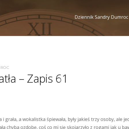
Dziennik Sandry Dumroc
MROC
atła – Zapis 61
 i grała, a wokalistka śpiewała, były jakieś trzy osoby, ale 
ała chyba ozdobę, coś co mi się skojarzyło z rogami jak u b