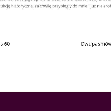
trukcję historyczną, za chwilę przybiegły do mnie i już nie zr
is 60
Dwupasmówka