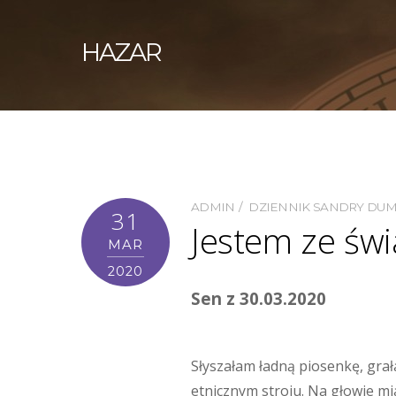
HAZAR
ADMIN
DZIENNIK SANDRY DU
31
Jestem ze świ
MAR
2020
Sen z 30.03.2020
Słyszałam ładną piosenkę, grała
etnicznym stroju. Na głowie mi