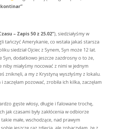
„kontinar”
zasu – Zapis 50 z 25.02”
), siedziałyśmy w
gli tańczyć Amerykanie, co wstała jakaś starsza
oliku siedział Ojciec z Synem, Syn może 12 lat.
że Syn, dodatkowo jeszcze zazdrosny o to że,
że niby miałyśmy nocować z nimi w jednym
ś zniknęli, a my z Krystyną wyszłyśmy z lokalu.
 i zaczęłam pozować, zrobiła ich kilka, zaczęłam
ardzo gęste włosy, długie i falowane trochę,
ch jak czasami były zakłócenia w odbiorze
 ale takie małe, wschodzące, nad prawym
obie jeszcze raz zdjęcia, ale zobaczyłam, że z