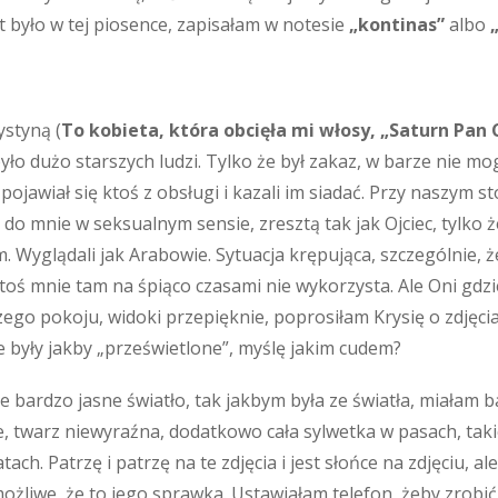
t było w tej piosence, zapisałam w notesie
„kontinas”
albo
ystyną (
To kobieta, która obcięła mi włosy, „Saturn Pan C
yło dużo starszych ludzi. Tylko że był zakaz, w barze nie mo
ojawiał się ktoś z obsługi i kazali im siadać. Przy naszym st
do mnie w seksualnym sensie, zresztą tak jak Ojciec, tylko 
 Wyglądali jak Arabowie. Sytuacja krępująca, szczególnie, 
toś mnie tam na śpiąco czasami nie wykorzysta. Ale Oni gdzie
zego pokoju, widoki przepięknie, poprosiłam Krysię o zdjęcia
ie były jakby „prześwietlone”, myślę jakim cudem?
e bardzo jasne światło, tak jakbym była ze światła, miałam b
, twarz niewyraźna, dodatkowo cała sylwetka w pasach, taki
tach. Patrzę i patrzę na te zdjęcia i jest słońce na zdjęciu,
żliwe, że to jego sprawka. Ustawiałam telefon, żeby zrobić s