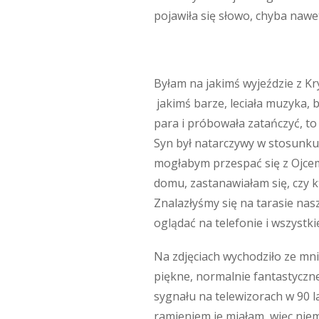
pojawiła się słowo, chyba nawe
Byłam na jakimś wyjeździe z Kr
jakimś barze, leciała muzyka, b
para i próbowała zatańczyć, to p
Syn był natarczywy w stosunku 
mogłabym przespać się z Ojcem.
domu, zastanawiałam się, czy k
Znalazłyśmy się na tarasie nas
oglądać na telefonie i wszystk
Na zdjęciach wychodziło ze mni
piękne, normalnie fantastyczne
sygnału na telewizorach w 90 la
ramieniem je miałam, więc niemo