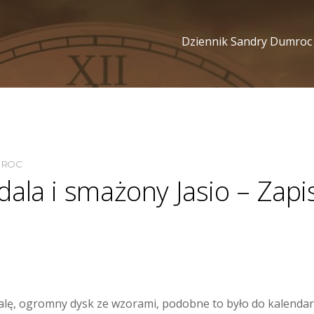
Dziennik Sandry Dumroc
MROC
ala i smażony Jasio – Zapi
alę, ogromny dysk ze wzorami, podobne to było do kalenda