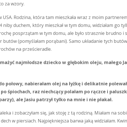
to za wzory.
 USA. Rodzina, która tam mieszkała wraz z moim partnerem, 
ył niby duchem, który mieszkał w tym domu, widziałam go tylk
rochę posprzątam w tym domu, ale było strasznie brudno i s
ar butów (pomyślałam porąbani). Samo układanie tych butów z
rochów na prześcieradle.
smażyć najmłodsze dziecko w głębokim oleju, małego Jas
do połowy, nabierałam olej na łyżkę i delikatnie polewał
po śpiochach, raz niechcący polałam po rączce i palusz
arzy), ale Jasiu patrzył tylko na mnie i nie płakał.
leka i zobaczyłam się, jak stoję z tą rodziną. Miałam na sob
 dech w piersiach. Najpiękniejsza barwa jaką widziałam. Kw