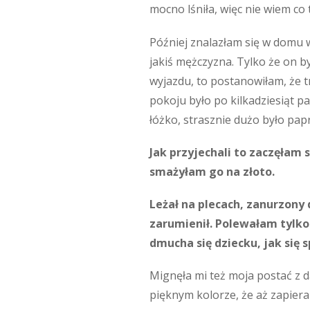
mocno lśniła, więc nie wiem co 
Później znalazłam się w domu w
jakiś mężczyzna. Tylko że on b
wyjazdu, to postanowiłam, że t
pokoju było po kilkadziesiąt p
łóżko, strasznie dużo było pap
Jak przyjechali to zaczęłam 
smażyłam go na złoto.
Leżał na plecach, zanurzony 
zarumienił. Polewałam tylko 
dmucha się dziecku, jak się sp
Mignęła mi też moja postać z da
pięknym kolorze, że aż zapiera