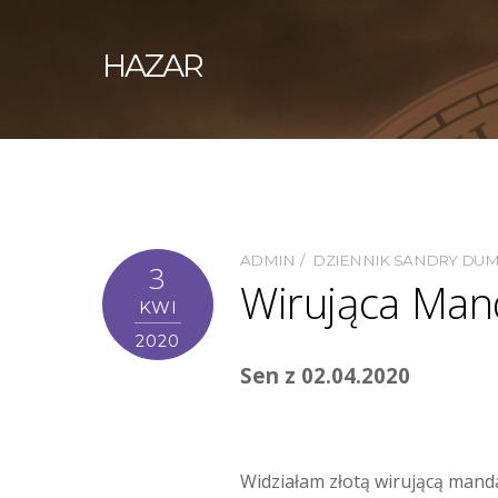
HAZAR
ADMIN
DZIENNIK SANDRY DU
3
Wirująca Mand
KWI
2020
Sen z 02.04.2020
Widziałam złotą wirującą mand