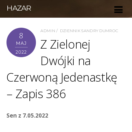
HAZAR
ADMIN
DZIENNIK SANDRY DUMROC
8
Z Zielonej
MAJ
2022
Dwójki na
Czerwoną Jedenastkę
– Zapis 386
Sen z 7.05.2022