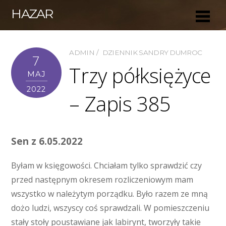
HAZAR
ADMIN
DZIENNIK SANDRY DUMROC
7
Trzy półksiężyce
MAJ
2022
– Zapis 385
Sen z 6.05.2022
Byłam w księgowości. Chciałam tylko sprawdzić czy
przed następnym okresem rozliczeniowym mam
wszystko w należytym porządku. Było razem ze mną
dożo ludzi, wszyscy coś sprawdzali. W pomieszczeniu
stały stoły poustawiane jak labirynt, tworzyły takie