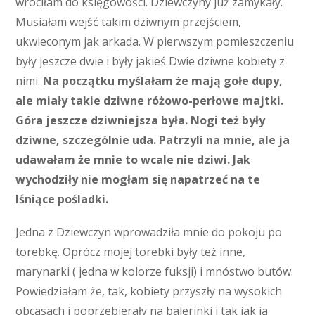
wróciłam do księgowości. Dziewczyny już zamykały.
Musiałam wejść takim dziwnym przejściem,
ukwieconym jak arkada. W pierwszym pomieszczeniu
były jeszcze dwie i były jakieś Dwie dziwne kobiety z
nimi.
Na początku myślałam że mają gołe dupy,
ale miały takie dziwne różowo-perłowe majtki.
Góra jeszcze dziwniejsza była. Nogi też były
dziwne, szczególnie uda. Patrzyli na mnie, ale ja
udawałam że mnie to wcale nie dziwi. Jak
wychodziły nie mogłam się napatrzeć na te
lśniące pośladki.
Jedna z Dziewczyn wprowadziła mnie do pokoju po
torebkę. Oprócz mojej torebki były też inne,
marynarki ( jedna w kolorze fuksji) i mnóstwo butów.
Powiedziałam że, tak, kobiety przyszły na wysokich
obcasach i poprzebierały na balerinki i tak jak ja