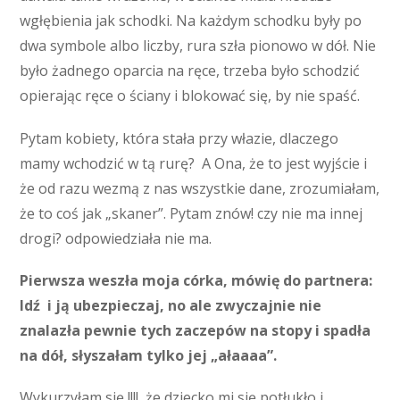
wgłębienia jak schodki. Na każdym schodku były po
dwa symbole albo liczby, rura szła pionowo w dół. Nie
było żadnego oparcia na ręce, trzeba było schodzić
opierając ręce o ściany i blokować się, by nie spaść.
Pytam kobiety, która stała przy włazie, dlaczego
mamy wchodzić w tą rurę? A Ona, że to jest wyjście i
że od razu wezmą z nas wszystkie dane, zrozumiałam,
że to coś jak „skaner”. Pytam znów! czy nie ma innej
drogi? odpowiedziała nie ma.
Pierwsza weszła moja córka, mówię do partnera:
Idź i ją ubezpieczaj, no ale zwyczajnie nie
znalazła pewnie tych zaczepów na stopy i spadła
na dół, słyszałam tylko jej „ałaaaa”.
Wykurzyłam się !!!!, że dziecko mi się potłukło i