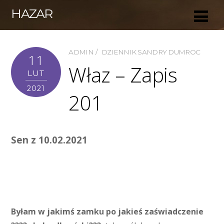
HAZAR
ADMIN
DZIENNIK SANDRY DUMROC
11
Właz – Zapis
LUT
2021
201
Sen z 10.02.2021
Byłam w jakimś zamku po jakieś zaświadczenie