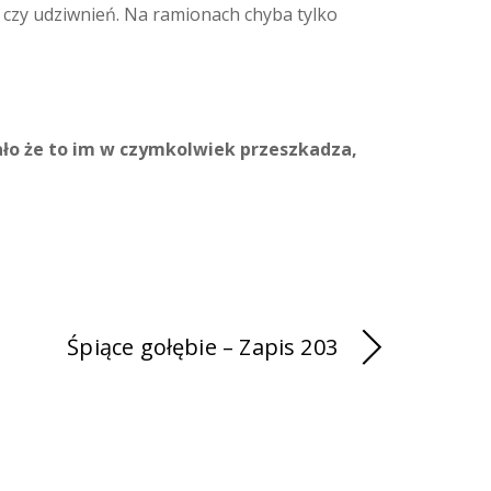
 czy udziwnień. Na ramionach chyba tylko
ało że to im w czymkolwiek przeszkadza,
Śpiące gołębie – Zapis 203