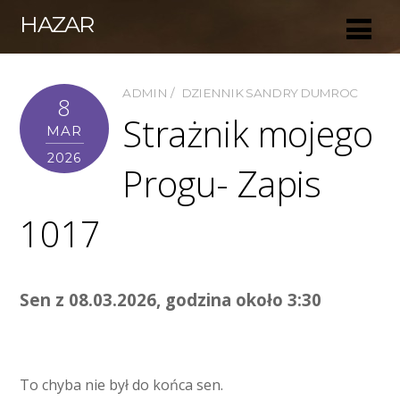
HAZAR
ADMIN
DZIENNIK SANDRY DUMROC
8
Strażnik mojego
MAR
2026
Progu- Zapis
1017
Sen z 08.03.2026, godzina około 3:30
To chyba nie był do końca sen.