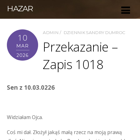
HAZAR
ADMIN
DZIENNIK SANDRY DUMROC
10
Przekazanie –
MAR
2026
Zapis 1018
Sen z 10.03.0226
Widziałam Ojca.
Coś mi dał. Złożył jakąś małą rzecz na moją prawą