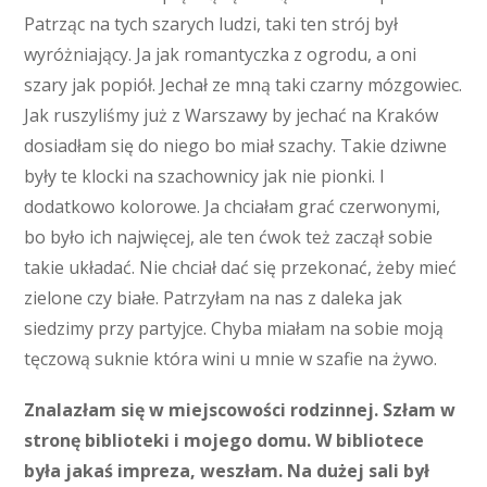
Patrząc na tych szarych ludzi, taki ten strój był
wyróżniający. Ja jak romantyczka z ogrodu, a oni
szary jak popiół. Jechał ze mną taki czarny mózgowiec.
Jak ruszyliśmy już z Warszawy by jechać na Kraków
dosiadłam się do niego bo miał szachy. Takie dziwne
były te klocki na szachownicy jak nie pionki. I
dodatkowo kolorowe. Ja chciałam grać czerwonymi,
bo było ich najwięcej, ale ten ćwok też zaczął sobie
takie układać. Nie chciał dać się przekonać, żeby mieć
zielone czy białe. Patrzyłam na nas z daleka jak
siedzimy przy partyjce. Chyba miałam na sobie moją
tęczową suknie która wini u mnie w szafie na żywo.
Znalazłam się w miejscowości rodzinnej. Szłam w
stronę biblioteki i mojego domu. W bibliotece
była jakaś impreza, weszłam. Na dużej sali był