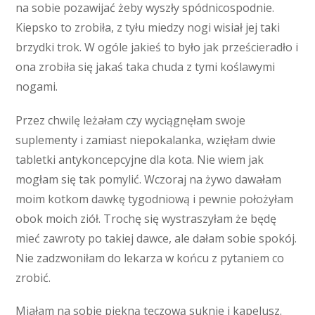
na sobie pozawijać żeby wyszły spódnicospodnie.
Kiepsko to zrobiła, z tyłu miedzy nogi wisiał jej taki
brzydki trok. W ogóle jakieś to było jak prześcieradło i
ona zrobiła się jakaś taka chuda z tymi koślawymi
nogami.
Przez chwilę leżałam czy wyciągnęłam swoje
suplementy i zamiast niepokalanka, wzięłam dwie
tabletki antykoncepcyjne dla kota. Nie wiem jak
mogłam się tak pomylić. Wczoraj na żywo dawałam
moim kotkom dawkę tygodniową i pewnie położyłam
obok moich ziół. Trochę się wystraszyłam że będę
mieć zawroty po takiej dawce, ale dałam sobie spokój.
Nie zadzwoniłam do lekarza w końcu z pytaniem co
zrobić.
Miałam na sobie piękną tęczową suknie i kapelusz.