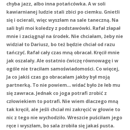
chyba jazz, albo inna potańcówka. A w soli
kawiarnianej ludzie stali zbici po ciemku. Gnietli
się i ocierali, więc wyszłam na sale taneczną. Na
sali byli moi koledzy z podstawówki. Rafał złapał
mnie i zaciągnął na środek. Nie chciałam, żeby nie
widział to Dariusz, bo też będzie chciał od razu
tańczyć. Rafał cały czas mną obracał. Kręcił mnie
jak oszalały. Ale ostatnio ćwiczę równowagę i w
ogóle nie traciłam samoświadomości. Co więcej,
Ja co jakiś czas go obracałam jakby był moją
partnerką. To nie powiem… widać było że łeb mu
się zawraca. Jednak co joga potrafi zrobić z
człowiekiem to potrafi. Nie wiem dlaczego mną
tak kręcił, ale jeśli chciał mi zakręcić w głowie to
nic z tego nie wychodziło. Wreszcie puściłam jego
ręce i wyszłam, bo sala zrobiła się jakaś pusta.