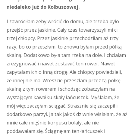
niedaleko już do Kolbuszowej.
I zawróciłam żeby wrócić do domu, ale trzeba było
przejść przez jaskinie. Cały czas towarzyszyli mi ci
trzej chłopcy. Przez jaskinie przechodziłam aż trzy
razy, bo co przeszłam, to znowu byłam przed półką
skalną. Dodatkowo była tam rzeka na dole. I chciałam
zrezygnować i nawet zostawić ten rower. Nawet
zapytałam ich o inną drogę. Ale chłopcy powiedzieli,
że innej nie ma. Wreszcie przeszłam przez tą półkę
skalną z tym rowerem i schodząc zobaczyłam na
wystającym kawałku skały łańcuszek. Myślałam, że
mój więc zaczęłam ściągać. Strasznie się zaczepił i
dodatkowo parzył. Ja tak jakoś dziwnie wisiałam, że aż
mnie całe mięśnie korpusu bolały, ale nie
poddawałam się. Ściągnęłam ten łańcuszek i