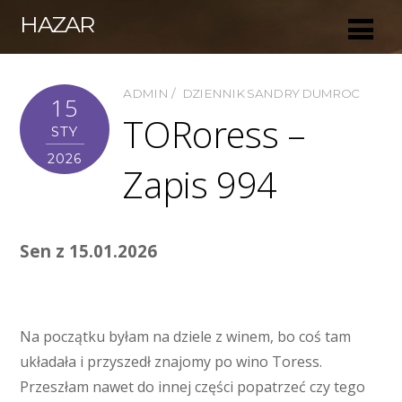
HAZAR
ADMIN
DZIENNIK SANDRY DUMROC
15
TORoress –
STY
2026
Zapis 994
Sen z 15.01.2026
Na początku byłam na dziele z winem, bo coś tam
układała i przyszedł znajomy po wino Toress.
Przeszłam nawet do innej części popatrzeć czy tego