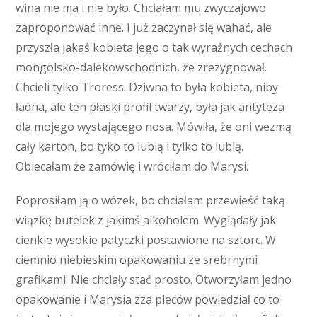
wina nie ma i nie było. Chciałam mu zwyczajowo
zaproponować inne. I już zaczynał się wahać, ale
przyszła jakaś kobieta jego o tak wyraźnych cechach
mongolsko-dalekowschodnich, że zrezygnował.
Chcieli tylko Troress. Dziwna to była kobieta, niby
ładna, ale ten płaski profil twarzy, była jak antyteza
dla mojego wystającego nosa. Mówiła, że oni wezmą
cały karton, bo tyko to lubią i tylko to lubią.
Obiecałam że zamówię i wróciłam do Marysi.
Poprosiłam ją o wózek, bo chciałam przewieść taką
wiązkę butelek z jakimś alkoholem. Wyglądały jak
cienkie wysokie patyczki postawione na sztorc. W
ciemnio niebieskim opakowaniu ze srebrnymi
grafikami. Nie chciały stać prosto. Otworzyłam jedno
opakowanie i Marysia zza pleców powiedział co to