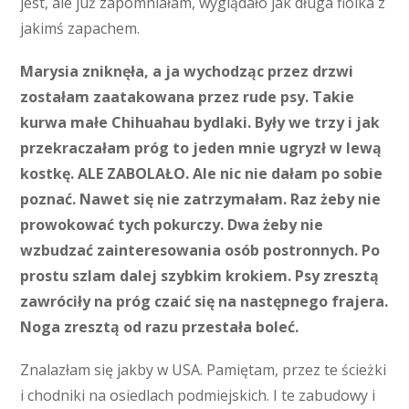
jest, ale już zapomniałam, wyglądało jak długa fiolka z
jakimś zapachem.
Marysia zniknęła, a ja wychodząc przez drzwi
zostałam zaatakowana przez rude psy. Takie
kurwa małe Chihuahau bydlaki. Były we trzy i jak
przekraczałam próg to jeden mnie ugryzł w lewą
kostkę. ALE ZABOLAŁO. Ale nic nie dałam po sobie
poznać. Nawet się nie zatrzymałam. Raz żeby nie
prowokować tych pokurczy. Dwa żeby nie
wzbudzać zainteresowania osób postronnych. Po
prostu szlam dalej szybkim krokiem. Psy zresztą
zawróciły na próg czaić się na następnego frajera.
Noga zresztą od razu przestała boleć.
Znalazłam się jakby w USA. Pamiętam, przez te ścieżki
i chodniki na osiedlach podmiejskich. I te zabudowy i