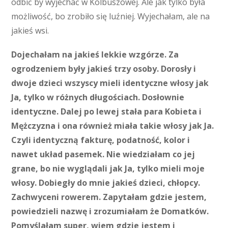
odbić by wyjechać w Kolbuszowej. Ale jak tylko była
możliwość, bo zrobiło się luźniej. Wyjechałam, ale na
jakieś wsi.
Dojechałam na jakieś lekkie wzgórze. Za
ogrodzeniem były jakieś trzy osoby. Dorosły i
dwoje dzieci wszyscy mieli identyczne włosy jak
Ja, tylko w różnych długościach. Dosłownie
identyczne. Dalej po lewej stała para Kobieta i
Mężczyzna i ona również miała takie włosy jak Ja.
Czyli identyczną fakturę, podatność, kolor i
nawet układ pasemek. Nie wiedziałam co jej
grane, bo nie wyglądali jak Ja, tylko mieli moje
włosy. Dobiegły do mnie jakieś dzieci, chłopcy.
Zachwyceni rowerem. Zapytałam gdzie jestem,
powiedzieli nazwę i zrozumiałam że Domatków.
Pomyślałam super, wiem gdzie jestem i