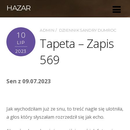
HAZAR
ADMIN
DZIENNIK SANDRY DUMROC
10
Tapeta – Zapis
LIP
2023
569
Sen z 09.07.2023
Jak wychodziłam już ze snu, to treść nagle się ulotniła,
a głos który słyszałam rozrzedził się jak echo.