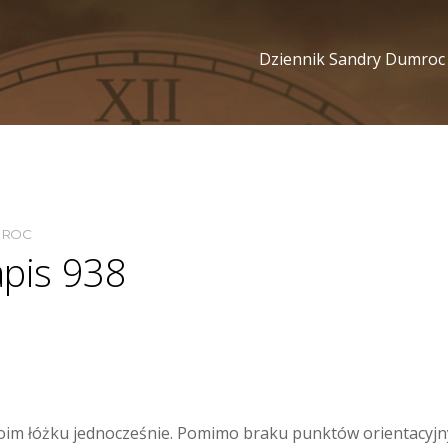
Dziennik Sandry Dumroc
MROC
apis 938
oim łóżku jednocześnie. Pomimo braku punktów orientacyjn