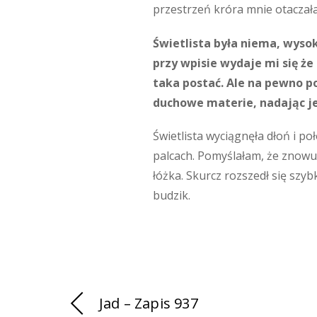
przestrzeń króra mnie otaczała. 
Świetlista była niema, wyso
przy wpisie wydaje mi się ż
taka postać. Ale na pewno po
duchowe materie, nadając je
Świetlista wyciągnęła dłoń i p
palcach. Pomyślałam, że znowu 
łóżka. Skurcz rozszedł się szyb
budzik.
Jad – Zapis 937