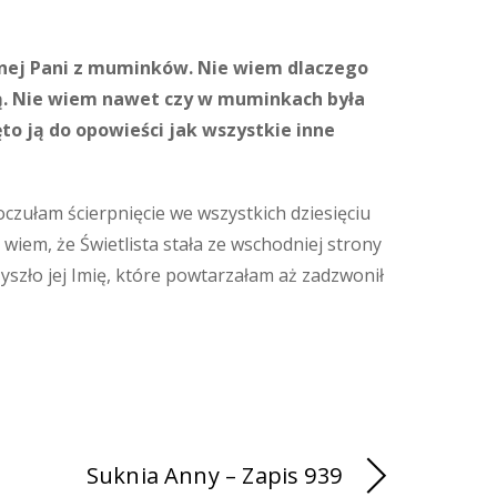
ęknej Pani z muminków. Nie wiem dlaczego
nką. Nie wiem nawet czy w muminkach była
ęto ją do opowieści jak wszystkie inne
oczułam ścierpnięcie we wszystkich dziesięciu
wiem, że Świetlista stała ze wschodniej strony
rzyszło jej Imię, które powtarzałam aż zadzwonił
Suknia Anny – Zapis 939