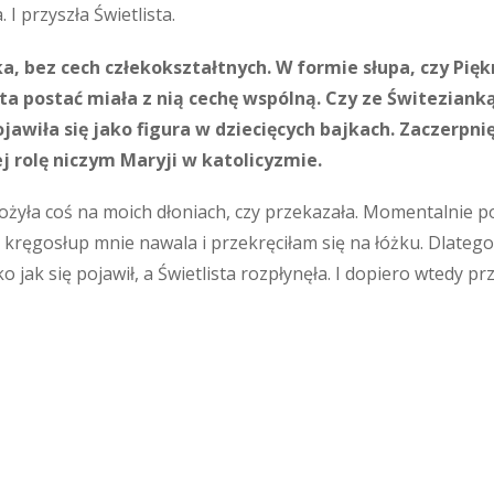
I przyszła Świetlista.
ka, bez cech człekokształtnych. W formie słupa, czy Pi
e ta postać miała z nią cechę wspólną. Czy ze Świtezia
jawiła się jako figura w dziecięcych bajkach. Zaczerpni
j rolę niczym Maryji w katolicyzmie.
ołożyła coś na moich dłoniach, czy przekazała. Momentalnie p
kręgosłup mnie nawala i przekręciłam się na łóżku. Dlatego 
ko jak się pojawił, a Świetlista rozpłynęła. I dopiero wtedy p