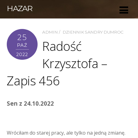
HAZAR
ADMIN
DZIENNIK SANDRY DUMROC
25
Radość
PAŹ
2022
Krzysztofa –
Zapis 456
Sen z 24.10.2022
Wróciłam do starej pracy, ale tylko na jedną zmianę.