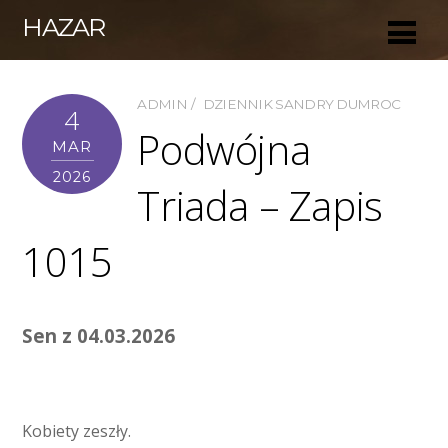
HAZAR
ADMIN
DZIENNIK SANDRY DUMROC
4
Podwójna
MAR
2026
Triada – Zapis
1015
Sen z 04.03.2026
Kobiety zeszły.