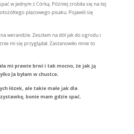
pać w jednym z Córką. Później zrobiła się na tej
złotożółtego plażowego pisaku. Pojawili się
 na werandzie. Zeszłam na dół jak do ogrodu i
ie mi się przyglądał. Zastanowiło mnie to
a mi prawie brwi i tak mocno, że jak ją
ylko Ja byłam w chustce.
ch łózek, ale takie małe jak dla
rzystawkę, bonie mam gdzie spać.