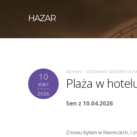
HAZAR
ADMIN
DZIENNIK SANDRY DU
10
Plaża w hotel
KWI
2026
Sen z 10.04.2026
Znowu byłam w Niemczech, i zno