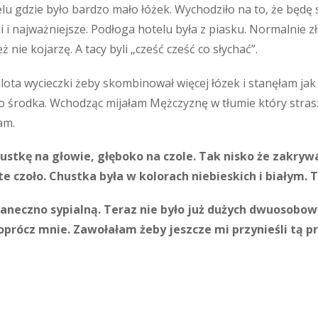
lu gdzie było bardzo mało łóżek. Wychodziło na to, że będę s
li i najważniejsze. Podłoga hotelu była z piasku. Normalnie 
 nie kojarzę. A tacy byli „cześć cześć co słychać”.
ota wycieczki żeby skombinował więcej łózek i stanęłam jak
środka. Wchodząc mijałam Mężczyznę w tłumie który straszn
am.
tkę na głowie, głęboko na czole. Tak nisko że zakrywał
 czoło. Chustka była w kolorach niebieskich i białym. T
aneczno sypialną. Teraz nie było już dużych dwuosobowy
prócz mnie. Zawołałam żeby jeszcze mi przynieśli tą p