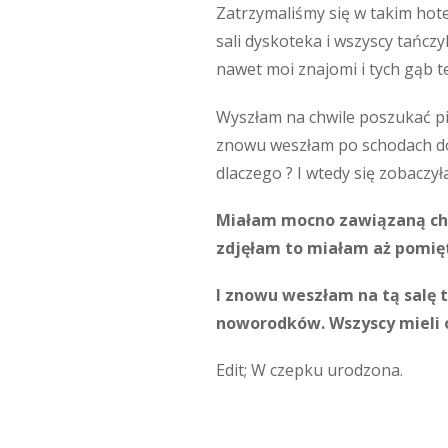
Zatrzymaliśmy się w takim hote
sali dyskoteka i wszyscy tańczy
nawet moi znajomi i tych gąb też
Wyszłam na chwile poszukać pil
znowu weszłam po schodach do 
dlaczego ? I wtedy się zobaczył
Miałam mocno zawiązaną chus
zdjęłam to miałam aż pomięte
I znowu weszłam na tą salę t
noworodków. Wszyscy mieli o
Edit; W czepku urodzona.