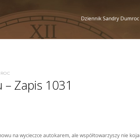
Dziennik Sandry Dumroc
MROC
u – Zapis 1031
wu na wycieczce autokarem, ale współtowarzyszy nie kojarzę