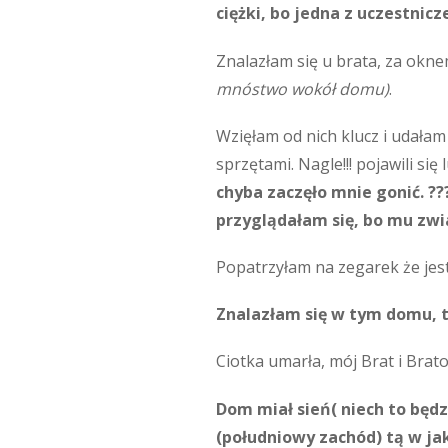
ciężki, bo jedna z uczestnic
Znalazłam się u brata, za okne
mnóstwo wokół domu)
.
Wzięłam od nich klucz i udałam
sprzętami. Nagle!!! pojawili si
chyba zaczęło mnie gonić.
??
przyglądałam się, bo mu zw
Popatrzyłam na zegarek że jest
Znalazłam się w tym domu, to 
Ciotka umarła, mój Brat i Brat
Dom miał sień( niech to będzi
(południowy zachód) tą w ja