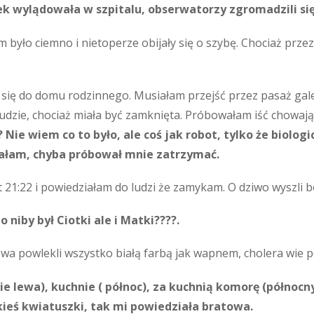
zek wylądowała w szpitalu, obserwatorzy zgromadzili się
m było ciemno i nietoperze obijały się o szybę. Chociaż prze
 się do domu rodzinnego. Musiałam przejść przez pasaż galer
ę ludzie, chociaż miała być zamknięta. Próbowałam iść chowaj
? Nie wiem co to było, ale coś jak robot, tylko że biologi
iałam, chyba próbował mnie zatrzymać.
 21:22 i powiedziałam do ludzi że zamykam. O dziwo wyszli 
niby był Ciotki ale i Matki????.
owa powlekli wszystko białą farbą jak wapnem, cholera wie po
e lewa), kuchnie ( północ), za kuchnią komorę (północny 
kieś kwiatuszki, tak mi powiedziała bratowa.