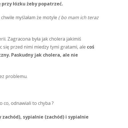
 przy łózku żeby popatrzeć.
z chwile myślałam że motyle
( bo mam ich teraz
ii. Zagracona była jak cholera jakimiś
ąc się przed nimi miedzy tymi gratami, ale
coś
czny. Paskudny jak cholera, ale nie
bez problemu.
 co, odnawiali to chyba ?
zachód), sypialnie (zachód) i sypialnie