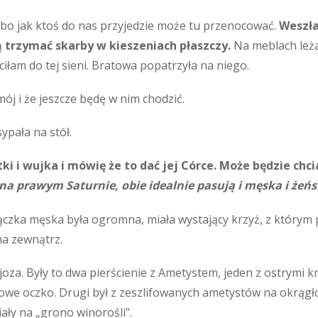
 bo jak ktoś do nas przyjedzie może tu przenocować.
Weszła
ią trzymać skarby w kieszeniach płaszczy.
Na meblach leża
ciłam do tej sieni. Bratowa popatrzyła na niego.
mój i że jeszcze będę w nim chodzić.
ypała na stół.
ki i wujka i mówię że to dać jej Córce. Może będzie chci
na prawym Saturnie, obie idealnie pasują i męska i żeńs
ączka męska była ogromna, miała wystający krzyż, z którym
na zewnątrz.
oza. Były to dwa pierścienie z Ametystem, jeden z ostrymi kr
owe oczko. Drugi był z zeszlifowanych ametystów na okrągło,
ały na „grono winorośli”.