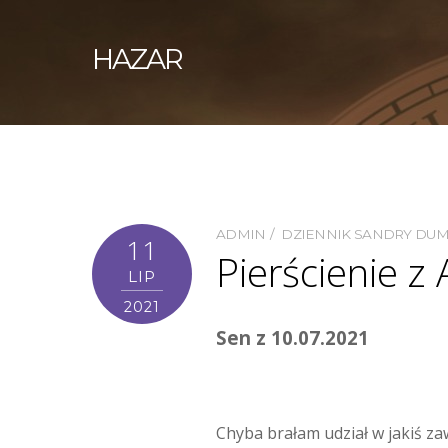
HAZAR
ADMIN
DZIENNIK SANDRY DU
11
Pierścienie z
LIP
2021
Sen z 10.07.2021
Chyba brałam udział w jakiś za