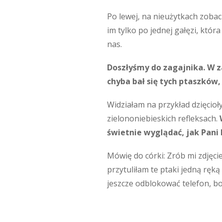
Po lewej, na nieużytkach zobac
im tylko po jednej gałęzi, któ
nas.
Doszłyśmy do zagajnika. W za
chyba bał się tych ptaszków
Widziałam na przykład dzięcioły 
zielononiebieskich refleksach.
świetnie wyglądać, jak Pani 
Mówię do córki: Zrób mi zdjęci
przytuliłam te ptaki jedną ręką 
jeszcze odblokować telefon, 