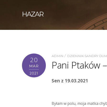
HAZAR
ADMIN
DZIENNIK SANDRY DU
20
Pani Ptaków –
MAR
2021
Sen z 19.03.2021
Byłam w polu, moja matka chyb