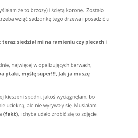
ślałam że to brzozy) i ściętą koronę. Zostało
e trzeba wziąć sadzonkę tego drzewa i posadzić u
eraz siedział mi na ramieniu czy plecach i
rednie, najwięcej w opalizujących barwach,
 ptaki, myślę super!!!, Jak ja muszę
ej kieszeni spodni, jakoś wyciągnęłam, bo
 nie uciekną, ale nie wyrywały się. Musiałam
ca
(fakt)
, i chyba udało zrobić się to zdjęcie.