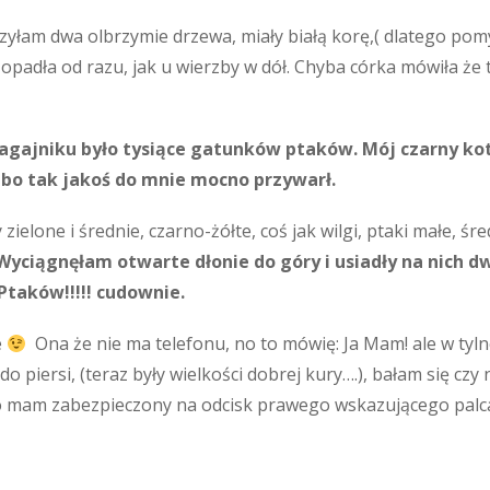
zyłam dwa olbrzymie drzewa, miały białą korę,( dlatego pomy
ra opadła od razu, jak u wierzby w dół. Chyba córka mówiła ż
gajniku było tysiące gatunków ptaków. Mój czarny kot t
, bo tak jakoś do mnie mocno przywarł.
zielone i średnie, czarno-żółte, coś jak wilgi, ptaki małe, ś
Wyciągnęłam otwarte dłonie do góry i usiadły na nich dwa
Ptaków!!!!! cudownie.
e
Ona że nie ma telefonu, no to mówię: Ja Mam! ale w tyln
do piersi, (teraz były wielkości dobrej kury….), bałam się czy
bo mam zabezpieczony na odcisk prawego wskazującego pal