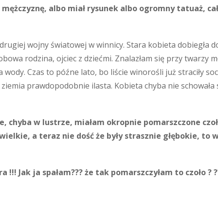
mężczyznę, albo miał rysunek albo ogromny tatuaż, cały
rugiej wojny światowej w winnicy. Stara kobieta dobiegła do 
sobowa rodzina, ojciec z dziećmi. Znalazłam się przy twarzy m
wody. Czas to późne lato, bo liście winorośli już straciły soc
li ziemia prawdopodobnie ilasta. Kobieta chyba nie schowała s
e, chyba w lustrze, miałam okropnie pomarszczone czoło
ielkie, a teraz nie dość że były strasznie głębokie, t
a !!! Jak ja spałam??? że tak pomarszczyłam to czoło ? ?