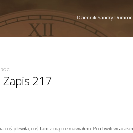
Dziennik Sandry Dumroc
MROC
 Zapis 217
a coś plewiła, coś tam z nią rozmawiałem. Po chwili wracał