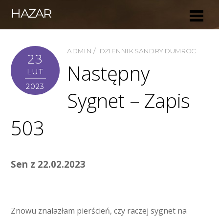
HAZAR
ADMIN
DZIENNIK SANDRY DUMROC
23
Następny
LUT
2023
Sygnet – Zapis
503
Sen z 22.02.2023
Znowu znalazłam pierścień, czy raczej sygnet na