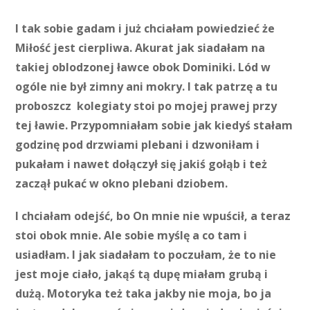
I tak sobie gadam i już chciałam powiedzieć że
Miłość jest cierpliwa. Akurat jak siadałam na
takiej oblodzonej ławce obok Dominiki. Lód w
ogóle nie był zimny ani mokry. I tak patrzę a tu
proboszcz kolegiaty stoi po mojej prawej przy
tej ławie. Przypomniałam sobie jak kiedyś stałam
godzinę pod drzwiami plebani i dzwoniłam i
pukałam i nawet dołączył się jakiś gołąb i też
zaczął pukać w okno plebani dziobem.
I chciałam odejść, bo On mnie nie wpuścił, a teraz
stoi obok mnie. Ale sobie myślę a co tam i
usiadłam. I jak siadałam to poczułam, że to nie
jest moje ciało, jakąś tą dupę miałam grubą i
dużą. Motoryka też taka jakby nie moja, bo ja