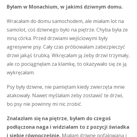
Byłam w Monachium, w jakimś dziwnym domu.
Wracałam do domu samochodem, ale miałam lot na
samolot, coś dziwnego było na piętrze. Chyba była ze
mną córka. Przed drzwiami wejściowymi były
agresywne psy. Cały czas próbowałam zabezpieczyć
drzwi jakąś śrubką. Wkręcałam ją żeby drzwi trzymały,
ale co pociągnęłam za klamkę, to okazywało się że ją
wykręcałam.
Psy były dziwne, nie pamiętam kiedy zwierzęta mnie
atakowały. Nawet myślałam żeby zostawić te drzwi,
bo psy nie powinny mi nic zrobić.
Znalazłam się na piętrze, byłam do czegoś
podłączona naga i widziałam to z pozycji świadka
i siebie równocześnie.
Miałam dziwne pofalowaną i