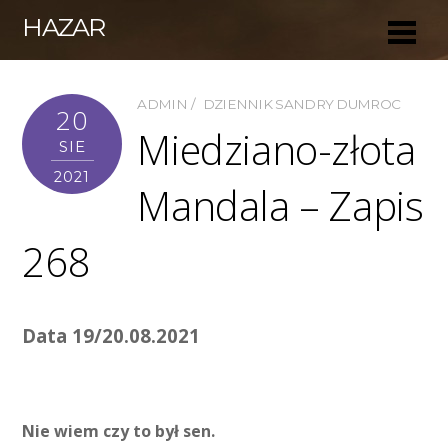
HAZAR
ADMIN
DZIENNIK SANDRY DUMROC
20
Miedziano-złota
SIE
2021
Mandala – Zapis
268
Data 19/20.08.2021
Nie wiem czy to był sen.