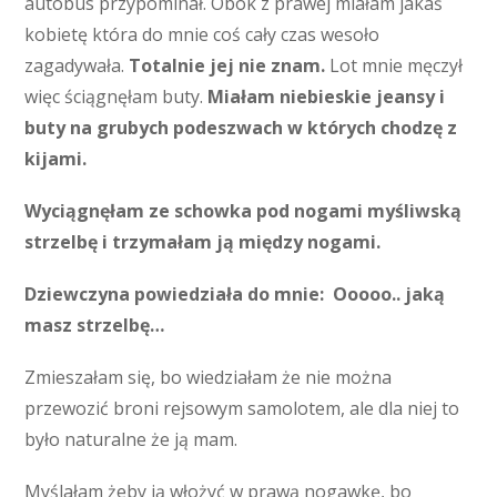
autobus przypominał. Obok z prawej miałam jakaś
kobietę która do mnie coś cały czas wesoło
zagadywała.
Totalnie jej nie znam.
Lot mnie męczył
więc ściągnęłam buty.
Miałam niebieskie jeansy i
buty na grubych podeszwach w których chodzę z
kijami.
Wyciągnęłam ze schowka pod nogami myśliwską
strzelbę i trzymałam ją między nogami.
Dziewczyna powiedziała do mnie: Ooooo.. jaką
masz strzelbę…
Zmieszałam się, bo wiedziałam że nie można
przewozić broni rejsowym samolotem, ale dla niej to
było naturalne że ją mam.
Myślałam żeby ją włożyć w prawą nogawkę, bo