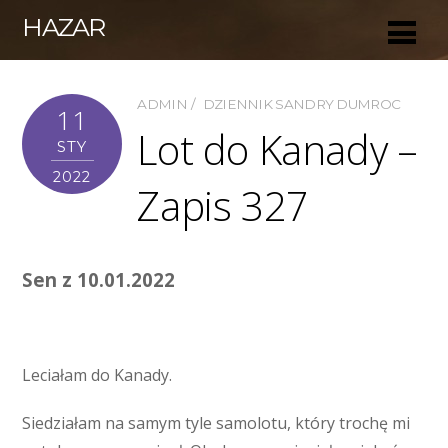
HAZAR
ADMIN
DZIENNIK SANDRY DUMROC
11
Lot do Kanady –
STY
2022
Zapis 327
Sen z 10.01.2022
Leciałam do Kanady.
Siedziałam na samym tyle samolotu, który trochę mi