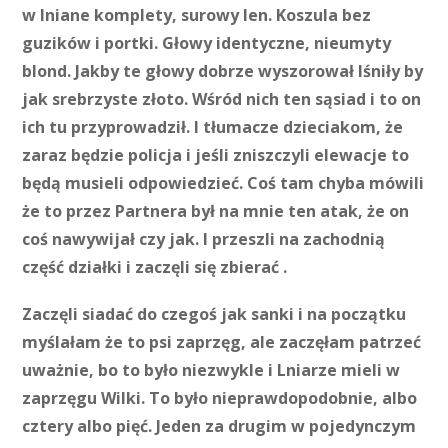
w lniane komplety, surowy len. Koszula bez
guzików i portki. Głowy identyczne, nieumyty
blond. Jakby te głowy dobrze wyszorował lśniły by
jak srebrzyste złoto. Wśród nich ten sąsiad i to on
ich tu przyprowadził. I tłumacze dzieciakom, że
zaraz będzie policja i jeśli zniszczyli elewacje to
będą musieli odpowiedzieć. Coś tam chyba mówili
że to przez Partnera był na mnie ten atak, że on
coś nawywijał czy jak. I przeszli na zachodnią
część działki i zaczęli się zbierać .
Zaczęli siadać do czegoś jak sanki i na początku
myślałam że to psi zaprzęg, ale zaczęłam patrzeć
uważnie, bo to było niezwykle i Lniarze mieli w
zaprzęgu Wilki. To było nieprawdopodobnie, albo
cztery albo pięć. Jeden za drugim w pojedynczym