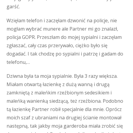
garść.
Wzięłam telefon i zaczęłam dzwonić na policje, nie
mogłam wybrać munere ale Partner mi go znalazł,
policja GOPR. Przeszłam do mojej sypialni i zaczęłam
zgłaszać, cały czas przerywało, ciężko było się
dogadać. I tak chodzę po sypialni i patrzę i gadam do
telefonu,…
Dziwna była ta moja sypialnie. Była 3 razy większa.
Miałam otwartą łazienkę z dużą wanną i drugą
zamkniętą z maleńkim rzeźbionym sedesikiem i
maleńką wanienką siedzącą, też rzeźbiona. Podobno
tą łazienkę Partner robił specjalnie dla mnie. Oprócz
moich szaf z ubraniami na drugiej ścianie montował
następną, tak jakby moja garderoba miała zrobić się