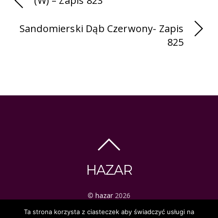
(W) – Zapis 823
Sandomierski Dąb Czerwony- Zapis
825
HAZAR
©
hazar
2026
ezoteryka | tarot | mistyka
Ta strona korzysta z ciasteczek aby świadczyć usługi na