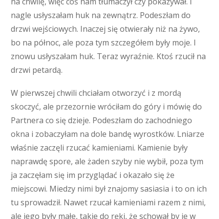
na chwilę, więc coś nam tłumaczył czy pokazywał. I
nagle usłyszałam huk na zewnątrz. Podeszłam do
drzwi wejściowych. Inaczej się otwierały niż na żywo,
bo na północ, ale poza tym szczegółem były moje. I
znowu usłyszałam huk. Teraz wyraźnie. Ktoś rzucił na
drzwi petardą.
W pierwszej chwili chciałam otworzyć i z mordą
skoczyć, ale przezornie wróciłam do góry i mówię do
Partnera co się dzieje. Podeszłam do zachodniego
okna i zobaczyłam na dole bandę wyrostków. Lniarze
właśnie zaczęli rzucać kamieniami. Kamienie były
naprawdę spore, ale żaden szyby nie wybił, poza tym
ja zaczęłam się im przyglądać i okazało się że
miejscowi. Miedzy nimi był znajomy sasiasia i to on ich
tu sprowadził. Nawet rzucał kamieniami razem z nimi,
ale jego były małe, takie do ręki, że schował by je w