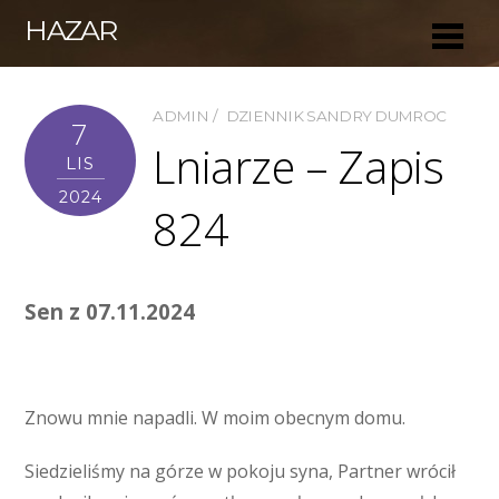
HAZAR
ADMIN
DZIENNIK SANDRY DUMROC
7
Lniarze – Zapis
LIS
2024
824
Sen z 07.11.2024
Znowu mnie napadli. W moim obecnym domu.
Siedzieliśmy na górze w pokoju syna, Partner wrócił