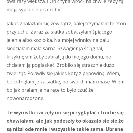
dwa razy większa. I On chyba wrócił na chwile żeby tą
moją sypialnie przerobić.
Jakoś znalazłam się zewnątrz, dalej trzymałam telefon
przy uchu. Zaraz za siatka zobaczyłam śpiącego
jelenia albo koziołka. Na mojej winnicy na palu
siedziałam mała sarna. Szwagier ja ściągnął,
krzyknęłam żeby zabrał ją do mojego domu, bo
chciałam ją pogłaskać. Zrobiło się strasznie dużo
zwierząt. Pojawiły się jakieś koty z pępowiną. Wiem,
bo cofnęłam je za siatkę, bo swoich mam masę. Wiem,
bo jak brałam je na ręce to było czuć że
nowonarodzone.
Te wyrostki zaczęły mi się przyglądać i trochę się
obawiałam, ale jak podeszły to okazało sie sie że
są niżsi ode mnie i wszystkie takie same. Ubrane