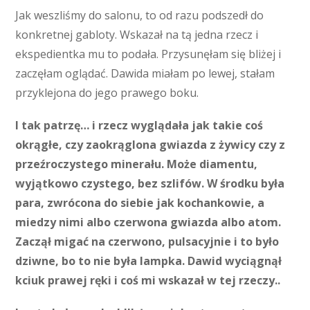
Jak weszliśmy do salonu, to od razu podszedł do
konkretnej gabloty. Wskazał na tą jedna rzecz i
ekspedientka mu to podała. Przysunęłam się bliżej i
zaczęłam oglądać. Dawida miałam po lewej, stałam
przyklejona do jego prawego boku.
I tak patrzę… i rzecz wyglądała jak takie coś
okrągłe, czy zaokrąglona gwiazda z żywicy czy z
przeźroczystego minerału. Może diamentu,
wyjątkowo czystego, bez szlifów. W środku była
para, zwrócona do siebie jak kochankowie, a
miedzy nimi albo czerwona gwiazda albo atom.
Zaczął migać na czerwono, pulsacyjnie i to było
dziwne, bo to nie była lampka. Dawid wyciągnął
kciuk prawej ręki i coś mi wskazał w tej rzeczy..