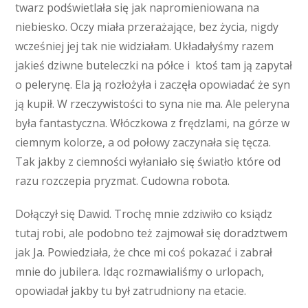
twarz podświetlała się jak napromieniowana na
niebiesko. Oczy miała przerażające, bez życia, nigdy
wcześniej jej tak nie widziałam. Układałyśmy razem
jakieś dziwne buteleczki na półce i ktoś tam ją zapytał
o pelerynę. Ela ją rozłożyła i zaczęła opowiadać że syn
ją kupił. W rzeczywistości to syna nie ma. Ale peleryna
była fantastyczna. Włóczkowa z frędzlami, na górze w
ciemnym kolorze, a od połowy zaczynała się tęcza.
Tak jakby z ciemności wyłaniało się światło które od
razu rozczepia pryzmat. Cudowna robota.
Dołączył się Dawid. Trochę mnie zdziwiło co ksiądz
tutaj robi, ale podobno też zajmował się doradztwem
jak Ja. Powiedziała, że chce mi coś pokazać i zabrał
mnie do jubilera. Idąc rozmawialiśmy o urlopach,
opowiadał jakby tu był zatrudniony na etacie.