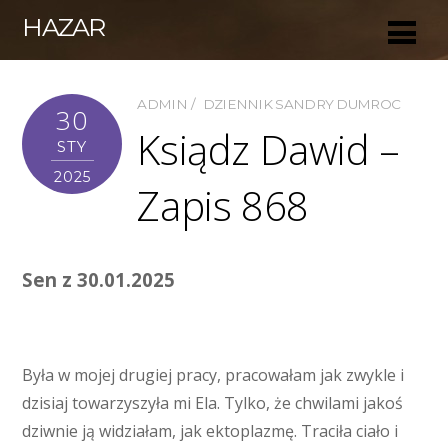
HAZAR
ADMIN
DZIENNIK SANDRY DUMROC
30
Ksiądz Dawid –
STY
2025
Zapis 868
Sen z 30.01.2025
Była w mojej drugiej pracy, pracowałam jak zwykle i
dzisiaj towarzyszyła mi Ela. Tylko, że chwilami jakoś
dziwnie ją widziałam, jak ektoplazmę. Traciła ciało i