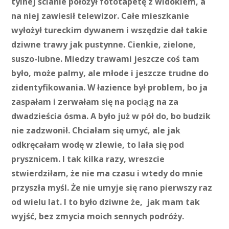
tylnej ścianie położył fototapetę z widokiem, a
na niej zawiesił telewizor. Całe mieszkanie
wyłożył tureckim dywanem i wszędzie dał takie
dziwne trawy jak pustynne. Cienkie, zielone,
suszo-lubne. Miedzy trawami jeszcze coś tam
było, może palmy, ale młode i jeszcze trudne do
zidentyfikowania. W łazience był problem, bo ja
zaspałam i zerwałam się na pociąg na za
dwadzieścia ósma. A było już w pół do, bo budzik
nie zadzwonił. Chciałam się umyć, ale jak
odkręcałam wodę w zlewie, to lała się pod
prysznicem. I tak kilka razy, wreszcie
stwierdziłam, że nie ma czasu i wtedy do mnie
przyszła myśl. Że nie umyje się rano pierwszy raz
od wielu lat. I to było dziwne że, jak mam tak
wyjść, bez zmycia moich sennych podróży.