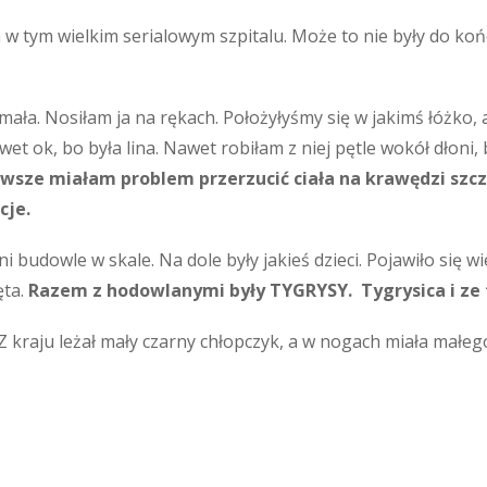
 w tym wielkim serialowym szpitalu. Może to nie były do końca
 mała. Nosiłam ja na rękach. Położyłyśmy się w jakimś łóżko,
wet ok, bo była lina. Nawet robiłam z niej pętle wokół dłoni, 
wsze miałam problem przerzucić ciała na krawędzi szcz
cje.
 ni budowle w skale. Na dole były jakieś dzieci. Pojawiło się 
ęta.
Razem z hodowlanymi były TYGRYSY. Tygrysica i ze 
 Z kraju leżał mały czarny chłopczyk, a w nogach miała małeg