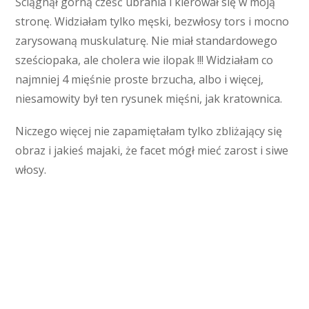
Ściągnął górną cześć ubrania i kierował się w moją
stronę. Widziałam tylko męski, bezwłosy tors i mocno
zarysowaną muskulaturę. Nie miał standardowego
sześciopaka, ale cholera wie ilopak !!! Widziałam co
najmniej 4 mięśnie proste brzucha, albo i więcej,
niesamowity był ten rysunek mięśni, jak kratownica.
Niczego więcej nie zapamiętałam tylko zbliżający się
obraz i jakieś majaki, że facet mógł mieć zarost i siwe
włosy.