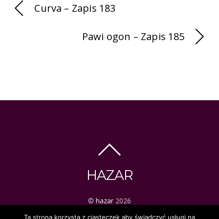
Curva – Zapis 183
Pawi ogon – Zapis 185
HAZAR
©
hazar
2026
ezoteryka | tarot | mistyka
Ta strona korzysta z ciasteczek aby świadczyć usługi na