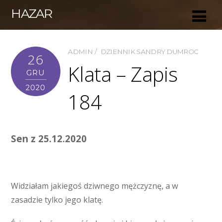
HAZAR
ADMIN
DZIENNIK SANDRY DUMROC
26
Klata – Zapis
GRU
2020
184
Sen z 25.12.2020
Widziałam jakiegoś dziwnego mężczyznę, a w
zasadzie tylko jego klatę.