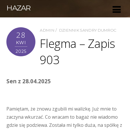
HAZAR
ADMIN
DZIENNIK SANDRY DUMROC
28
Flegma – Zapis
KWI
2025
903
Sen z 28.04.2025
Pamiętam, że znowu zgubili mi walizkę. Już mnie to
zaczyna wkurzać. Co wracam to bagaż nie wiadomo
gdzie się podziewa. Została mi tylko duża, na spółkę z