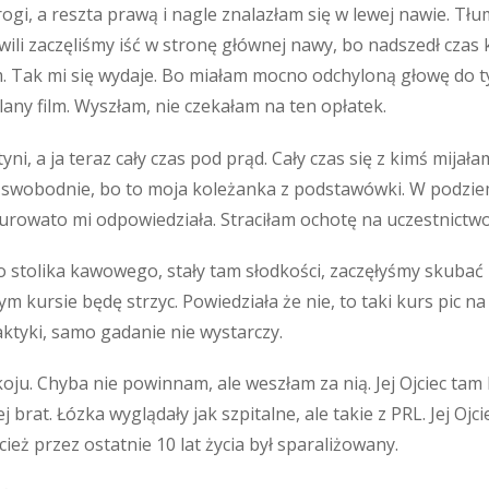
rogi, a reszta prawą i nagle znalazłam się w lewej nawie. Tłu
wili zaczęliśmy iść w stronę głównej nawy, bo nadszedł czas k
Tak mi się wydaje. Bo miałam mocno odchyloną głowę do tyłu
lany film. Wyszłam, nie czekałam na ten opłatek.
tyni, a ja teraz cały czas pod prąd. Cały czas się z kimś mij
ej swobodnie, bo to moja koleżanka z podstawówki. W podziemi
urowato mi odpowiedziała. Straciłam ochotę na uczestnictwo
stolika kawowego, stały tam słodkości, zaczęłyśmy skubać i
tym kursie będę strzyc. Powiedziała że nie, to taki kurs pic
aktyki, samo gadanie nie wystarczy.
. Chyba nie powinnam, ale weszłam za nią. Jej Ojciec tam był
 brat. Łózka wyglądały jak szpitalne, ale takie z PRL. Jej Ojcie
ecież przez ostatnie 10 lat życia był sparaliżowany.