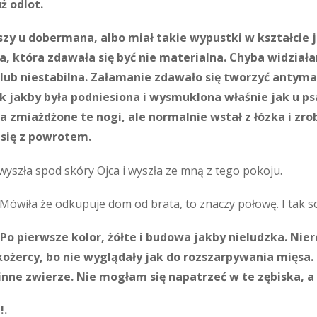
uż odlot.
szy u dobermana, albo miał takie wypustki w kształcie j
, która zdawała się być nie materialna. Chyba widziałam
lub niestabilna. Załamanie zdawało się tworzyć antymat
ak jakby była podniesiona i wysmuklona właśnie jak u psa
zmiażdżone te nogi, ale normalnie wstał z łózka i zrob
 się z powrotem.
wyszła spod skóry Ojca i wyszła ze mną z tego pokoju.
wiła że odkupuje dom od brata, to znaczy połowę. I tak sobi
 Po pierwsze kolor, żółte i budowa jakby nieludzka. Nier
kożercy, bo nie wyglądały jak do rozszarpywania mięsa. 
inne zwierze. Nie mogłam się napatrzeć w te zębiska, a
!.