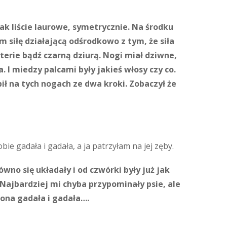
ak liście laurowe, symetrycznie. Na środku
 siłę działającą odśrodkowo z tym, że siła
erie bądź czarną dziurą. Nogi miał dziwne,
. I miedzy palcami były jakieś włosy czy co.
ił na tych nogach ze dwa kroki. Zobaczył że
e gadała i gadała, a ja patrzyłam na jej zęby.
ówno się układały i od czwórki były już jak
Najbardziej mi chyba przypominały psie, ale
 ona gadała i gadała….