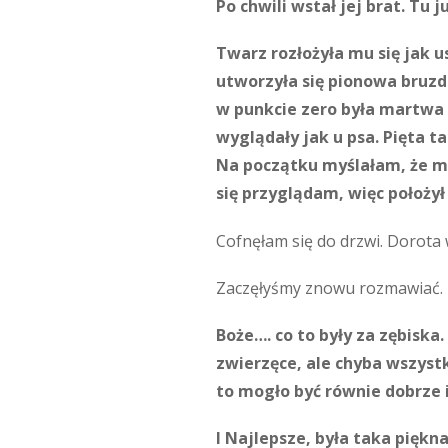
Po chwili wstał jej brat. Tu j
Twarz rozłożyła mu się jak u
utworzyła się pionowa bruzda
w punkcie zero była martwa 
wyglądały jak u psa. Pięta t
Na początku myślałam, że ma 
się przyglądam, więc położył
Cofnęłam się do drzwi. Dorota 
Zaczęłyśmy znowu rozmawiać. Mó
Boże…. co to były za zębiska.
zwierzęce, ale chyba wszyst
to mogło być równie dobrze 
I Najlepsze, była taka piękna