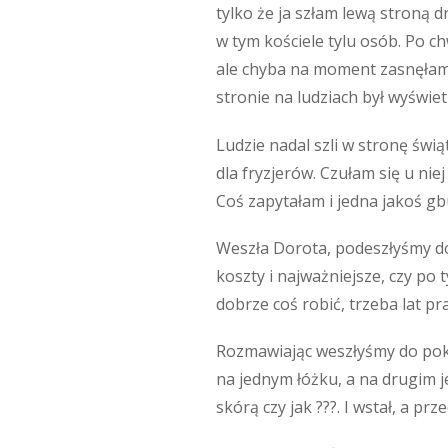
tylko że ja szłam lewą stroną d
w tym kościele tylu osób. Po ch
ale chyba na moment zasnęłam. 
stronie na ludziach był wyświet
Ludzie nadal szli w stronę świą
dla fryzjerów. Czułam się u ni
Coś zapytałam i jedna jakoś gb
Weszła Dorota, podeszłyśmy do 
koszty i najważniejsze, czy po 
dobrze coś robić, trzeba lat pr
Rozmawiając weszłyśmy do pokoju
na jednym łóżku, a na drugim jej
skórą czy jak ???. I wstał, a prz