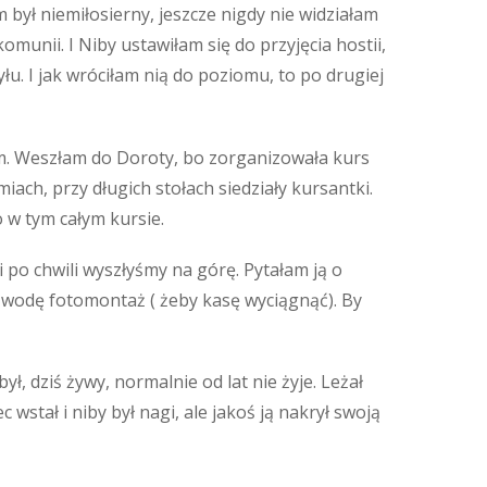
m był niemiłosierny, jeszcze nigdy nie widziałam
omunii. I Niby ustawiłam się do przyjęcia hostii,
. I jak wróciłam nią do poziomu, to po drugiej
ałam. Weszłam do Doroty, bo zorganizowała kurs
ach, przy długich stołach siedziały kursantki.
 w tym całym kursie.
 po chwili wyszłyśmy na górę. Pytałam ją o
 na wodę fotomontaż ( żeby kasę wyciągnąć). By
, dziś żywy, normalnie od lat nie żyje. Leżał
c wstał i niby był nagi, ale jakoś ją nakrył swoją