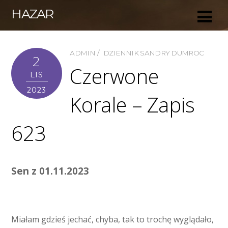
HAZAR
ADMIN
DZIENNIK SANDRY DUMROC
2
Czerwone
LIS
2023
Korale – Zapis
623
Sen z 01.11.2023
Miałam gdzieś jechać, chyba, tak to trochę wyglądało,