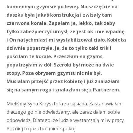
kamiennym gzymsie po lewej. Na szczęście na
daszku była jakaś konstrukcja i zwisały tam
czerwone korale. Zapałam je, lekko, tak żeby
tylko zabezpieczyć umysł, że jest ok i nie wpadnę
i On natychmiast mi wystabilizował ciało. Kobieta
dziwnie popatrzyła. Ja, że to tylko taki trik i
puściłam te korale. Przeszłam na gzyms,
popatrzyłam w dół. Szeroki był może na dwie
stopy. Poza obrysem gzymsu nic nie był.
Musiałam przejść przez kobietę i już znalazłam
się na samym rogu i znalazłam się z Partnerem.
Mieliśmy Syna Krzysztofa za sąsiada. Zastanawiałam
dlaczego go nie odwiedzamy, ale zaraz dałam sobie
odpowiedz. Dlatego, że ludzie wystarczają mi w pracy.
Później to już chce mieć spokój.