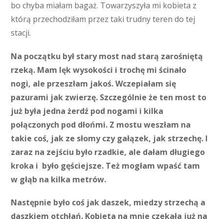
bo chyba miałam bagaż. Towarzyszyła mi kobieta z
którą przechodziłam przez taki trudny teren do tej
stacji.
Na początku był stary most nad starą zarośniętą
rzeką. Mam lęk wysokości i trochę mi ścinało
nogi, ale przeszłam jakoś. Wczepiałam się
pazurami jak zwierzę. Szczególnie że ten most to
już była jedna żerdź pod nogami i kilka
połączonych pod dłońmi. Z mostu weszłam na
takie coś, jak ze słomy czy gałązek, jak strzechę. I
zaraz na zejściu było rzadkie, ale dałam długiego
kroka i było gęściejsze. Też mogłam wpaść tam
w głąb na kilka metrów.
Następnie było coś jak daszek, miedzy strzechą a
daszkiem otchłań. Kobieta na mnie czekała już na