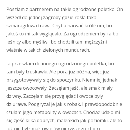
Poszłam z partnerem na takie ogrodzone poletko. On
wszedł do jednej zagrody gdzie rosła taka
szmaragdowa trawa. Chyba narwać królikom, bo
jakoś to mi tak wyglądało. Za ogrodzeniem byli albo
leśnicy albo myśliwi, bo chodzili tam mężczyźni
właśnie w takich zielonych mundurach.
Ja przeszłam do innego ogrodzonego poletka, bo
tam były truskawki. Ale pora już późna, więc już
przygotowywały się do spoczynku. Niemniej jednak
jeszcze owocowały. Zaczęłam jeść, ale smak miały
dziwny. Zaczęłam się przyglądać i owoce były
dziurawe. Podgryzał je jakiś robak. I prawdopodobnie
czułam jego metabolity w owocach. Chociaż udało mi
się zjeść kilka dobrych, maleńkich jak poziomki, ale to
już nie był smak owoców pierwszego zbioru.