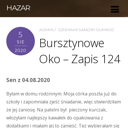
HAZAR
ADMIN
DZIENNIK SANDRY DUMROC
5
Bursztynowe
SIE
2020
Oko – Zapis 124
Sen z 04.08.2020
Byłam w domu rodzinnym. Moja córka poszła już do
szkoły i zapomniała zjeść śniadanie, więc stwierdziłam
że jej zaniosę. Na patelni był pieczony kurczak,
włożyłam najlepszy kawałek do opakowania z
dodatkami i miałam jej to zanieść. Też wybierałam się