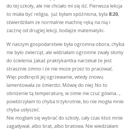
do tej szkoły, ale nie chciało mi się iść. Pierwsza lekcja
to miała być religia, już byłam spóźniona, była
8:20
,
stwierdziłam że normalnie machnę ręką na nią i
zacznę od drugiej lekcji, bodajże matematyki..
W naszym gospodarstwie była ogromna obora, chyba
nie było zwierząt, ale widziałam ogromne zwały słomy
do ścielenia. Jakaś praktykantka narzekał że jest
strasznie zimno i że nie może przez to pracować.
Więc podkręcili jej ogrzewanie, wtedy znowu
lamentowała że śmierdzi. Mówię do niej: No to
obniżenie tą temperaturę, w zimie nie czuć gówna…,
powtórzyłam to chyba trzykrotnie, bo nie mogła mnie
chyba usłyszeć.
Nie mogłam się wybrać do szkoły, cały czas ktoś mnie
zagadywał, albo brat, albo bratowa. Nie wiedziałam