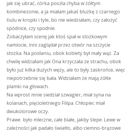
jak się ubrać, córka poszła chyba w żółtym
kombinezonie, a ja miałam jakaś bluzkę z czarnego
tiulu w kropki i tyle, bo nie wiedziałam, czy założyć
spódnice, czy spodnie.
Zobaczyłam scenę jak ktoś spał w stożkowym
namiocie, inni zaglądał przez otwór na szczycie
stożka. Na posłaniu, obok kobiety był mały wąż. Za
chwilę widziałam jak Ona krzyczała ze strachu, obok
było już kilka dużych węży, ale to były zaskrońce, więc
niepotrzebnie się bała. Widziałam że mają żółte
plamki na głowach.
Na wprost mnie siedział szwagier, miał syna na
kolanach, pięcioletniego Filipa. Chłopiec miał
dwukolorowe oczy.
Prawe było mleczne, całe białe, jakby ślepe. Lewe w
zależności jak padało światło, albo ciemno-brązowe