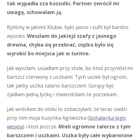
tak wypadła zza koszulki. Partner zwrócił mi
uwagę, schowałam ją.
Byliśmy w jakimś Klubie, było jasno i sufit był bardzo
wysoko.
Weszłam do jakiejś szafy z jasnego
drewna, chyba się przebrać, ciężko było się
wyrobić bo miejsca jak w turmie.
Jak wyszłam, usiadłam przy stole, bo ktoś przyniósł mi
barszcz czerwony z uszkami. Tych uszek był ogrom,
tak jakby uszka zalano barszczem. Gorący był,
zjadłam jedną łyżkę i stwierdziłam że poczekam.
Jak wróciłam do stołu to zobaczyłam, że teraz siedzi
przy nim moja kuzynka Agnieszka (
bohaterka tego
wesela
) i ktoś jeszcze.
Mieli ogromne talerze z tym
barszczem i uszkami.
Uszka były całe wybarwione