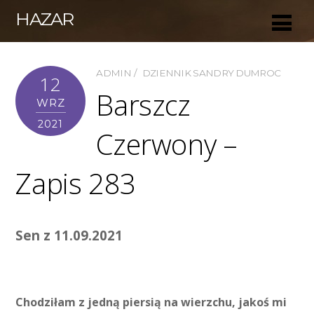
HAZAR
ADMIN
DZIENNIK SANDRY DUMROC
12
Barszcz
WRZ
2021
Czerwony –
Zapis 283
Sen z 11.09.2021
Chodziłam z jedną piersią na wierzchu, jakoś mi