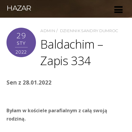
HAZAR
ADMIN
DZIENNIK SANDRY DUMROC
29
Baldachim –
STY
2022
Zapis 334
Sen z 28.01.2022
Byłam w kościele parafialnym z całą swoją
rodziną.