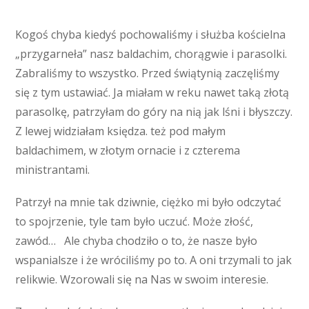
Kogoś chyba kiedyś pochowaliśmy i służba kościelna
„przygarneła” nasz baldachim, chorągwie i parasolki.
Zabraliśmy to wszystko. Przed świątynią zaczęliśmy
się z tym ustawiać. Ja miałam w reku nawet taką złotą
parasolkę, patrzyłam do góry na nią jak lśni i błyszczy.
Z lewej widziałam księdza. też pod małym
baldachimem, w złotym ornacie i z czterema
ministrantami.
Patrzył na mnie tak dziwnie, ciężko mi było odczytać
to spojrzenie, tyle tam było uczuć. Może złość,
zawód… Ale chyba chodziło o to, że nasze było
wspanialsze i że wróciliśmy po to. A oni trzymali to jak
relikwie. Wzorowali się na Nas w swoim interesie.