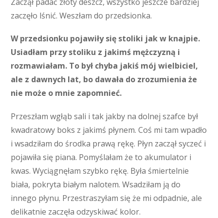
Zaczął padać złoty deszcz, wszystko jeszcze bardziej
zaczęło lśnić. Weszłam do przedsionka.
W przedsionku pojawiły się stoliki jak w knajpie.
Usiadłam przy stoliku z jakimś mężczyzną i
rozmawiałam. To był chyba jakiś mój wielbiciel,
ale z dawnych lat, bo dawała do zrozumienia że
nie może o mnie zapomnieć.
Przeszłam wgłąb sali i tak jakby na dolnej szafce był
kwadratowy boks z jakimś płynem. Coś mi tam wpadło
i wsadziłam do środka prawą rękę. Płyn zaczął syczeć i
pojawiła się piana. Pomyślałam że to akumulator i
kwas. Wyciągnęłam szybko rękę. Była śmiertelnie
biała, pokryta białym nalotem. Wsadziłam ją do
innego płynu. Przestraszyłam się że mi odpadnie, ale
delikatnie zaczęła odzyskiwać kolor.