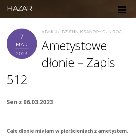
HAZAR
ADMIN
DZIENNIK SANDRY DUMROC
7
Ametystowe
MAR
2023
dłonie – Zapis
512
Sen z 06.03.2023
Całe dłonie miałam w pierścieniach z ametystem.