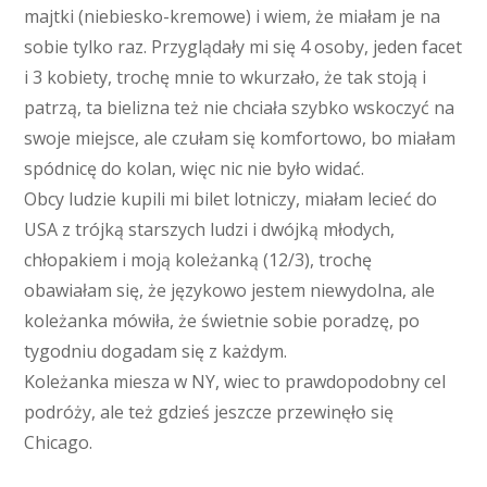
majtki (niebiesko-kremowe) i wiem, że miałam je na
sobie tylko raz. Przyglądały mi się 4 osoby, jeden facet
i 3 kobiety, trochę mnie to wkurzało, że tak stoją i
patrzą, ta bielizna też nie chciała szybko wskoczyć na
swoje miejsce, ale czułam się komfortowo, bo miałam
spódnicę do kolan, więc nic nie było widać.
Obcy ludzie kupili mi bilet lotniczy, miałam lecieć do
USA z trójką starszych ludzi i dwójką młodych,
chłopakiem i moją koleżanką (12/3), trochę
obawiałam się, że językowo jestem niewydolna, ale
koleżanka mówiła, że świetnie sobie poradzę, po
tygodniu dogadam się z każdym.
Koleżanka miesza w NY, wiec to prawdopodobny cel
podróży, ale też gdzieś jeszcze przewinęło się
Chicago.