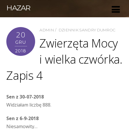
HAZAR
ADMIN
DZIENNIK SANDRY DUMROC
20
Zwierzęta Mocy
GRU
2018
i wielka czwórka.
Zapis 4
Sen z 30-07-2018
Widziałam liczbę 888.
Sen z 6-9-2018
Niesamowity…