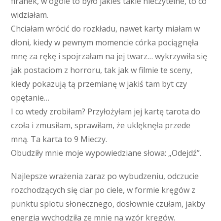
firanek, w ogóle to było jakieś takie nieczytelne, to co
widziałam.
Chciałam wrócić do rozkładu, nawet karty miałam w
dłoni, kiedy w pewnym momencie córka pociągnęła
mnę za rękę i spojrzałam na jej twarz… wykrzywiła się
jak postaciom z horroru, tak jak w filmie te sceny,
kiedy pokazują tą przemianę w jakiś tam byt czy
opętanie…
I co wtedy zrobiłam? Przyłożyłam jej kartę tarota do
czoła i zmusiłam, sprawiłam, że uklęknęła przede
mną. Ta karta to 9 Mieczy.
Obudziły mnie moje wypowiedziane słowa: „Odejdź”.
Najlepsze wrażenia zaraz po wybudzeniu, odczucie
rozchodzących się ciar po ciele, w formie kręgów z
punktu splotu słonecznego, dosłownie czułam, jakby
energia wychodziła ze mnie na wzór kręgów.