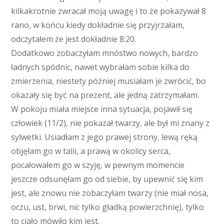
kilkakrotnie zwracał moją uwagę i to że pokazywał 8
rano, w końcu kiedy dokładnie się przyjrzałam,
odczytałem że jest dokładnie 8:20.
Dodatkowo zobaczyłam mnóstwo nowych, bardzo
ładnych spódnic, nawet wybrałam sobie kilka do
zmierzenia, niestety później musiałam je zwrócić, bo
okazały się być na prezent, ale jedną zatrzymałam.
W pokoju miała miejsce inna sytuacja, pojawił się
człowiek (11/2), nie pokazał twarzy, ale był mi znany z
sylwetki. Usiadłam z jego prawej strony, lewą ręką
objęłam go w talii, a prawą w okolicy serca,
pocałowałem go w szyję, w pewnym momencie
jeszcze odsunęłam go od siebie, by upewnić się kim
jest, ale znowu nie zobaczyłam twarzy (nie miał nosa,
oczu, ust, brwi, nic tylko gładką powierzchnię), tylko
to ciało mówiło kim jest.