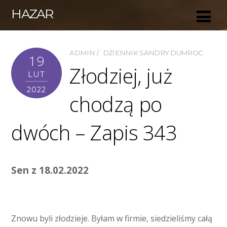
HAZAR
ADMIN
DZIENNIK SANDRY DUMROC
19
Złodziej, już
LUT
2022
chodzą po
dwóch – Zapis 343
Sen z 18.02.2022
Znowu byli złodzieje. Byłam w firmie, siedzieliśmy całą