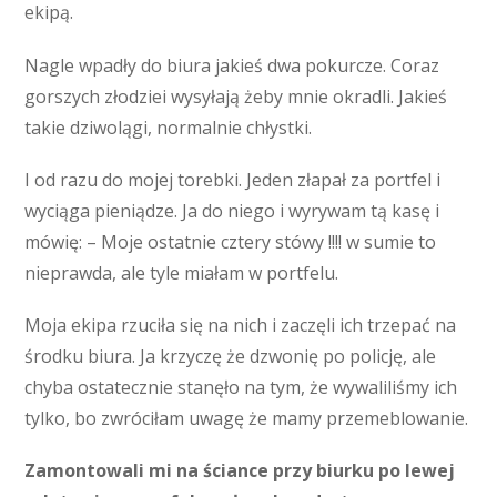
ekipą.
Nagle wpadły do biura jakieś dwa pokurcze. Coraz
gorszych złodziei wysyłają żeby mnie okradli. Jakieś
takie dziwolągi, normalnie chłystki.
I od razu do mojej torebki. Jeden złapał za portfel i
wyciąga pieniądze. Ja do niego i wyrywam tą kasę i
mówię: – Moje ostatnie cztery stówy !!!! w sumie to
nieprawda, ale tyle miałam w portfelu.
Moja ekipa rzuciła się na nich i zaczęli ich trzepać na
środku biura. Ja krzyczę że dzwonię po policję, ale
chyba ostatecznie stanęło na tym, że wywaliliśmy ich
tylko, bo zwróciłam uwagę że mamy przemeblowanie.
Zamontowali mi na ściance przy biurku po lewej