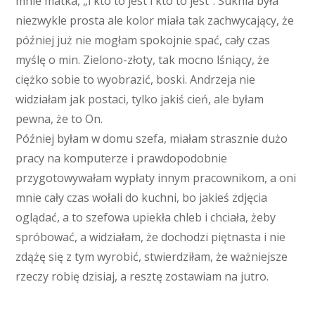
mnie matka, „i kto to jest i kto to jest”. Suknia była
niezwykle prosta ale kolor miała tak zachwycający, że
później już nie mogłam spokojnie spać, cały czas
myślę o min. Zielono-złoty, tak mocno lśniący, że
ciężko sobie to wyobrazić, boski. Andrzeja nie
widziałam jak postaci, tylko jakiś cień, ale byłam
pewna, że to On.
Później byłam w domu szefa, miałam strasznie dużo
pracy na komputerze i prawdopodobnie
przygotowywałam wypłaty innym pracownikom, a oni
mnie cały czas wołali do kuchni, bo jakieś zdjęcia
oglądać, a to szefowa upiekła chleb i chciała, żeby
spróbować, a widziałam, że dochodzi piętnasta i nie
zdążę się z tym wyrobić, stwierdziłam, że ważniejsze
rzeczy robię dzisiaj, a resztę zostawiam na jutro.