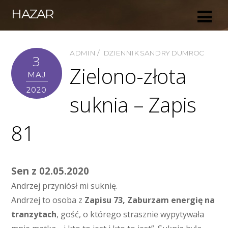
HAZAR
ADMIN
DZIENNIK SANDRY DUMROC
3
Zielono-złota
MAJ
2020
suknia – Zapis
81
Sen z 02.05.2020
Andrzej przyniósł mi suknię.
Andrzej to osoba z
Zapisu 73, Zaburzam energię na
tranzytach
, gość, o którego strasznie wypytywała