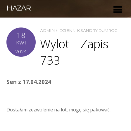
HAZAR
ADMIN
DZIENNIK SANDRY DUMROC
18
Wylot – Zapis
KWI
2024
733
Sen z 17.04.2024
Dostałam zezwolenie na lot, mogę się pakować.