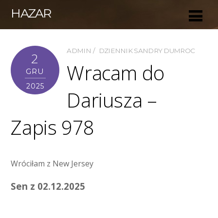
HAZAR
ADMIN
DZIENNIK SANDRY DUMROC
2
Wracam do
GRU
2025
Dariusza –
Zapis 978
Wróciłam z New Jersey
Sen z 02.12.2025