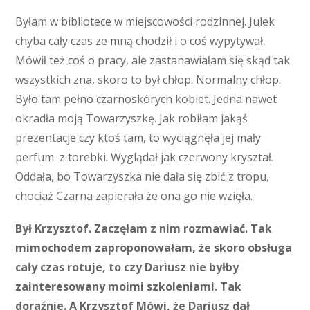
Byłam w bibliotece w miejscowości rodzinnej. Julek
chyba cały czas ze mną chodził i o coś wypytywał.
Mówił też coś o pracy, ale zastanawiałam się skąd tak
wszystkich zna, skoro to był chłop. Normalny chłop.
Było tam pełno czarnoskórych kobiet. Jedna nawet
okradła moją Towarzyszkę. Jak robiłam jakąś
prezentacje czy ktoś tam, to wyciągnęła jej mały
perfum z torebki. Wyglądał jak czerwony kryształ.
Oddała, bo Towarzyszka nie dała się zbić z tropu,
chociaż Czarna zapierała że ona go nie wzięła.
Był Krzysztof. Zaczęłam z nim rozmawiać. Tak
mimochodem zaproponowałam, że skoro obsługa
cały czas rotuje, to czy Dariusz nie byłby
zainteresowany moimi szkoleniami. Tak
doraźnie. A Krzysztof Mówi, że Dariusz dał