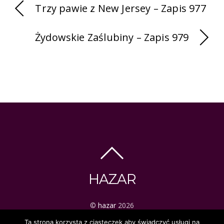
Trzy pawie z New Jersey – Zapis 977
Żydowskie Zaślubiny – Zapis 979
HAZAR
©
hazar
2026
ezoteryka | tarot | mistyka
Ta strona korzysta z ciasteczek aby świadczyć usługi na