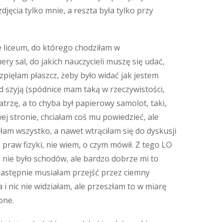
djęcia tylko mnie, a reszta była tylko przy
e liceum, do którego chodziłam w
ry sal, do jakich nauczycieli muszę się udać,
zpięłam płaszcz, żeby było widać jak jestem
 szyją (spódnice mam taką w rzeczywistości,
trzę, a to chyba był papierowy samolot, taki,
ej stronie, chciałam coś mu powiedzieć, ale
iłam wszystko, a nawet wtrąciłam się do dyskusji
 praw fizyki, nie wiem, o czym mówił. Z tego LO
bo nie było schodów, ale bardzo dobrze mi to
 Następnie musiałam przejść przez ciemny
i nic nie widziałam, ale przeszłam to w miarę
one.