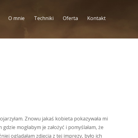
O mnie
Techniki
Oferta
Kontakt
e kojarzyłam. Znowu jakaś kobieta pokazywała mi
am gdzie mogłabym je założyć i pomyślałam, że
iej oglądałam zdjęcia z tej imprezy, było ich