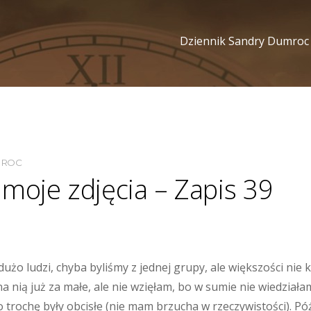
Dziennik Sandry Dumroc
MROC
moje zdjęcia – Zapis 39
 dużo ludzi, chyba byliśmy z jednej grupy, ale większości ni
na nią już za małe, ale nie wzięłam, bo w sumie nie wiedział
trochę były obcisłe (nie mam brzucha w rzeczywistości). Późn