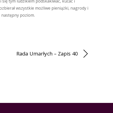
 mi się tym ludzikiem podskakiwać, kucać i
pozbierał wszystkie możliwe pieniążki, nagrody i
na następny poziom.
Rada Umarłych – Zapis 40