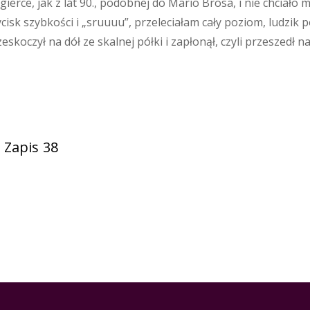
gierce, jak z lat 90., podobnej do Mario Brosa, i nie chciało
cisk szybkości i „sruuuu”, przeleciałam cały poziom, ludzik 
skoczył na dół ze skalnej półki i zapłonął, czyli przeszedł 
 Zapis 38