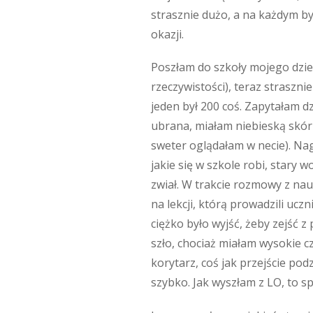
strasznie dużo, a na każdym był
okazji.
Poszłam do szkoły mojego dziec
rzeczywistości), teraz straszni
jeden był 200 coś. Zapytałam dz
ubrana, miałam niebieską skórz
sweter oglądałam w necie). Nag
jakie się w szkole robi, stary 
zwiał. W trakcie rozmowy z nauc
na lekcji, którą prowadzili ucz
ciężko było wyjść, żeby zejść z
szło, chociaż miałam wysokie c
korytarz, coś jak przejście po
szybko. Jak wyszłam z LO, to s