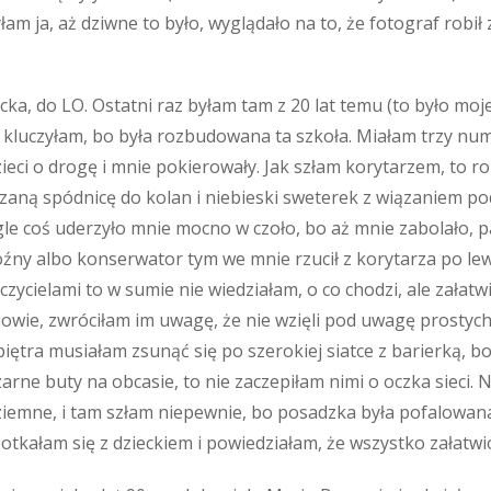
am ja, aż dziwne to było, wyglądało na to, że fotograf robił z
ka, do LO. Ostatni raz byłam tam z 20 lat temu (to było moj
e kluczyłam, bo była rozbudowana ta szkoła. Miałam trzy nume
ieci o drogę i mnie pokierowały. Jak szłam korytarzem, to ro
aną spódnicę do kolan i niebieski sweterek z wiązaniem pod
le coś uderzyło mnie mocno w czoło, bo aż mnie zabolało, pa
woźny albo konserwator tym we mnie rzucił z korytarza po lew
zycielami to w sumie nie wiedziałam, o co chodzi, ale załatw
niowie, zwróciłam im uwagę, że nie wzięli pod uwagę prostych
 piętra musiałam zsunąć się po szerokiej siatce z barierką, 
zarne buty na obcasie, to nie zaczepiłam nimi o oczka sieci.
dziemne, i tam szłam niepewnie, bo posadzka była pofalowana 
potkałam się z dzieckiem i powiedziałam, że wszystko załatwi