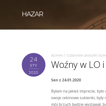
HAZAR
ADMIN
DZIENNIK SANDRY DU
24
Woźny w LO i 
STY
2020
Sen z 24.01.2020
Byłam na jakieś imprezie, było
swoje cekinowe sukienki, były 
mój brzuch będzie wystawał, bo 