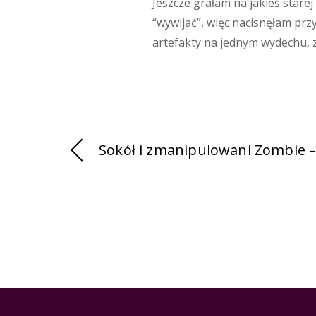
Jeszcze grałam na jakieś starej 
“wywijać”, więc nacisnęłam przy
artefakty na jednym wydechu, ze
Sokół i zmanipulowani Zombie –