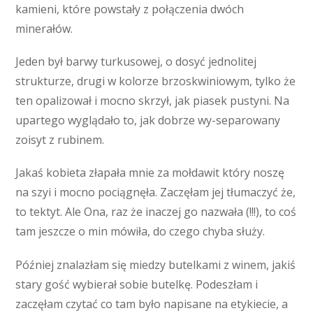
kamieni, które powstały z połączenia dwóch
minerałów.
Jeden był barwy turkusowej, o dosyć jednolitej
strukturze, drugi w kolorze brzoskwiniowym, tylko że
ten opalizował i mocno skrzył, jak piasek pustyni. Na
upartego wyglądało to, jak dobrze wy-separowany
zoisyt z rubinem.
Jakaś kobieta złapała mnie za mołdawit który noszę
na szyi i mocno pociągnęła. Zaczęłam jej tłumaczyć że,
to tektyt. Ale Ona, raz że inaczej go nazwała (!!!), to coś
tam jeszcze o min mówiła, do czego chyba służy.
Później znalazłam się miedzy butelkami z winem, jakiś
stary gość wybierał sobie butelkę. Podeszłam i
zaczęłam czytać co tam było napisane na etykiecie, a