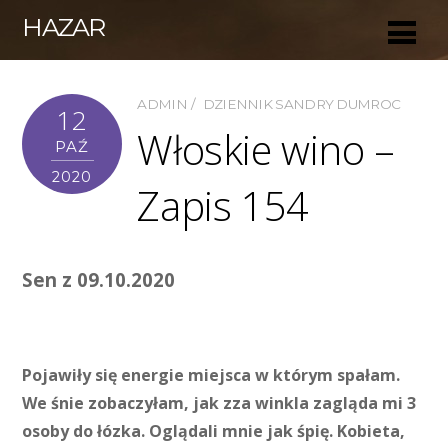
HAZAR
ADMIN
DZIENNIK SANDRY DUMROC
12
Włoskie wino –
PAŹ
2020
Zapis 154
Sen z 09.10.2020
Pojawiły się energie miejsca w którym spałam.
We śnie zobaczyłam, jak zza winkla zagląda mi 3
osoby do łózka. Oglądali mnie jak śpię. Kobieta,