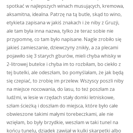
spotkać w najlepszych winach musujących, kremowa,
aksamitna, idealna. Patrzę na tą butle, skąd to wino,
etykieta zapisana w jakiś znakach i że niby z Gruzji,
ale tam była inna nazwa, tylko że teraz sobie nie
przypomnę, co tam było napisane. Nagle zrobiło się
jakieś zamieszanie, dziewczyny znikły, a za plecami
pojawiło się 3 starych gburów, mieli chyba whisky w
2-litrowej butelce i chyba im to rozbiłam, bo ciekło z
tej butelki, ale odeszłam, bo pomyślałam, że jak będą
się czepiać, to zrobię im przelew. Wszyscy poszli niby
na miejsce nocowania, do lasu, to też poszłam za
ludźmi, w lesie w rzędach stały domki letniskowe,
szłam ścieżką i doszłam do miejsca, które było całe
obwieszone takimi małymi torebeczkami, ale nie
wzięłam, bo były brzydkie, weszłam w taki tunel na
końcu tunelu, dziadek zawijał w kulki skarpetki albo