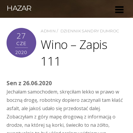
HAZAR
ADMIN
DZIENNIK SANDRY DUMROC
27
Wino – Zapis
CZE
2020
111
Sen z 26.06.2020
Jechałam samochodem, skręciłam lekko w prawo w
boczną drogę, robotnicy dopiero zaczynali tam kłaść
asfalt, ale jakoś udało się przedostać dalej.
Zobaczyłam z góry mapę drogową z informacją o
drodze, na której są korki, świeciło to na żółto,