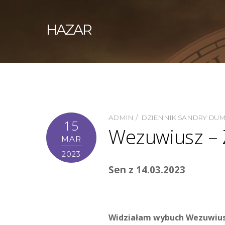
HAZAR
ADMIN
DZIENNIK SANDRY DU
15
Wezuwiusz – 
MAR
2023
Sen z 14.03.2023
Widziałam wybuch Wezuwiusza