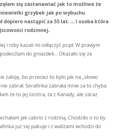
aczęłam się zastanawiać jak to możliwe że
( niewielki grzybek jak po wybuchu
dopiero nastąpić za 55 lat. … I osoba która
jscowości rodzinnej.
ej i niby kazali mi odłączyć prąd. W prawym
ak podeszłam do gniazdek… Okazało się że
 zabiję, bo przecież to było jak na „słowo
o nie zabrał. Serafinka zabrała mnie za to chyba
am że to jej siostra, ta z Kanady, ale zaraz
jechałam jak cabrio z rodziną. Chodziło o to by
finka już się pakuje i z walizami wchodzi do