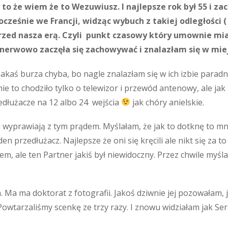
I to że wiem że to Wezuwiusz. I najlepsze rok był 55 i z
ocześnie we Francji, widząc wybuch z takiej odległości 
zed nasza erą. Czyli punkt czasowy który umownie miał 
 nerwowo zaczęła się zachowywać i znalazłam się w mie
akaś burza chyba, bo nagle znalazłam się w ich izbie paradni
umie to chodziło tylko o telewizor i przewód antenowy, ale j
edłużacze na 12 albo 24 wejścia
jak chóry anielskie.
 wyprawiają z tym prądem. Myślałam, że jak to dotknę to mnie
en przedłużacz. Najlepsze że oni się kręcili ale nikt się za t
em, ale ten Partner jakiś był niewidoczny. Przez chwile myślał
a. Ma ma doktorat z fotografii. Jakoś dziwnie jej pozowałam, 
owtarzaliśmy scenkę ze trzy razy. I znowu widziałam jak Sera