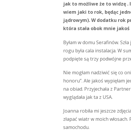
jak to możliwe że to widzę . 
wiem jaki to rok, będąc jedn
jądrowym). W dodatku rok pr
która stała obok mnie jakoś
Byłam w domu Serafinów. Szła j
rogu była cala instalacja. W s
podpięte są trzy podwójne prz
Nie mogłam nadziwić się co oni
honoru”. Ale jakoś wypięłam jed
na obiad. Przyjechała z Partner
wyglądała jak ta z USA.
Joanna robiła mi jeszcze zdjęci
złapać wiatr w moich włosach. P
samochodu.